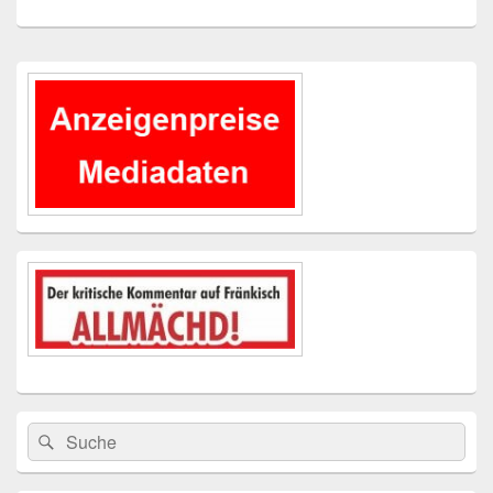
Primärer
Seitenleisten-
Widgetbereich
Suchen
Suchen
nach: