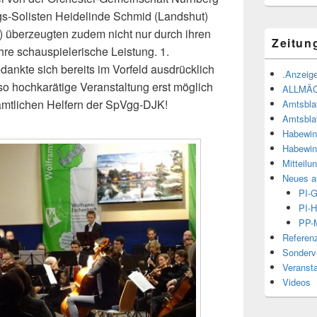
gs-Solisten Heidelinde Schmid (Landshut)
 überzeugten zudem nicht nur durch ihren
Zeitun
re schauspielerische Leistung. 1.
dankte sich bereits im Vorfeld ausdrücklich
.Anzeige
so hochkarätige Veranstaltung erst möglich
ALLMÄ
mtlichen Helfern der SpVgg-DJK!
Amtsbla
Amtsbla
Habewin
Habewin
Mitteilu
Neues a
PI-
PI-H
PP-M
Referen
Sonderve
Veranst
Videos