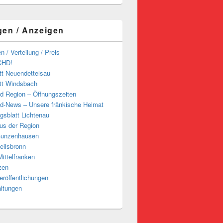
gen / Anzeigen
n / Verteilung / Preis
CHD!
tt Neuendettelsau
tt Windsbach
d Region – Öffnungszeiten
d-News – Unsere fränkische Heimat
ngsblatt Lichtenau
us der Region
Gunzenhausen
eilsbronn
ittelfranken
zen
röffentlichungen
altungen