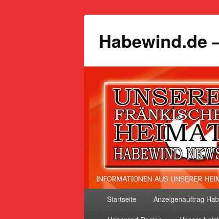
Habewind.de –
Primäres
Startseite
Anzeigenauftrag Ha
Menü