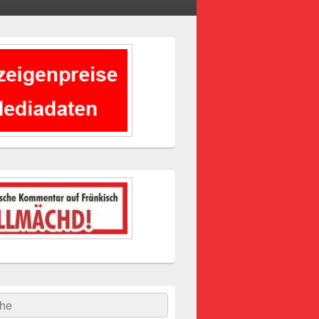
-
ch
hen