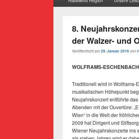
Habewind Region
Unsere Leis
8. Neujahrskonzer
der Walzer- und 
Veröffentlicht am
29. Januar 2016
von
WOLFRAMS-ESCHENBACH
Traditionell wird in Wolframs
musikalischen Höhepunkt beg
Neujahrskonzert entführte das
Abenden mit der Ouvertüre:
„E
Wien“ in die Welt der fröhlich
2009 hat Dirigent und Stiftsor
Wiener Neujahrskonzerte ins we
als sieben Jahren wird er dab