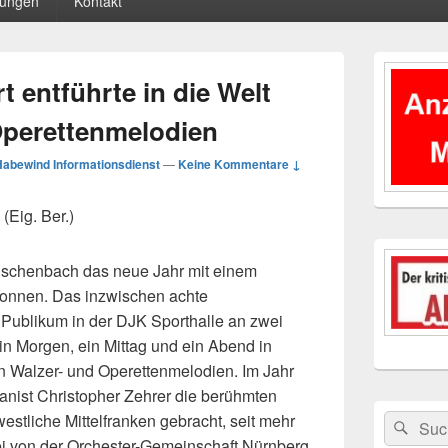
tungen
Kontakt
Primärer
Seitenleisten
t entführte in die Welt
Widgetberei
Operettenmelodien
Habewind Informationsdienst
—
Keine Kommentare ↓
(Eig. Ber.)
-Eschenbach das neue Jahr mit einem
onnen. Das inzwischen achte
 Publikum in der DJK Sporthalle an zwei
in Morgen, ein Mittag und ein Abend in
en Walzer- und Operettenmelodien. Im Jahr
ganist Christopher Zehrer die berühmten
stliche Mittelfranken gebracht, seit mehr
Suchen
Suc
nach:
ei von der Orchester-Gemeinschaft Nürnberg