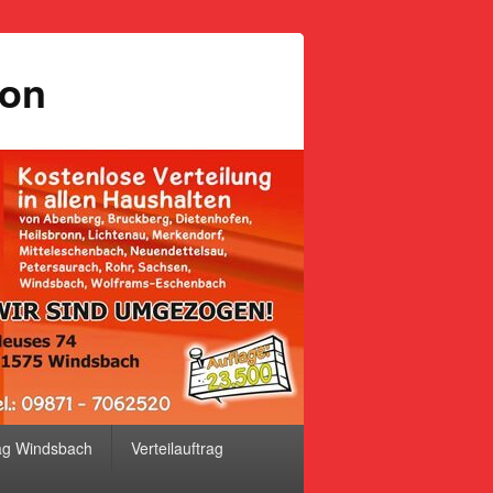
ion
ag Windsbach
Verteilauftrag