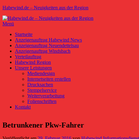
Zum
Habewind.de – Neuigkeiten aus der Region
Inhalt
springen
Menü
Primäres
Startseite
Anzeigenauftrag Habewind News
Menü
Anzeigenauftrag Neuendettelsau
Anzeigenauftrag Windsbach
Verteilauftrag
Habewind Region
Unsere Leistungen
Mediendesign
Internetseiten erstellen
Drucksachen
Stempelservice
Weiterverarbeitung
Folienschriften
Kontakt
Betrunkener Pkw-Fahrer
Veröffentlicht am
29. Februar 2016
von
Habewind Informationsdiens