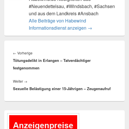
#Neuendettelsau, #Windsbach, #Sachsen
und aus dem Landkreis #Ansbach
Alle Beiträge von Habewind
Informationsdienst anzeigen
→
Beitragsnavigation
Vorheriger
←
Vorherige
Tötungsdelikt in Erlangen – Tatverdächtiger
Beitrag:
festgenommen
Nächster
Weiter
→
Sexuelle Belästigung einer 15-Jährigen – Zeugenaufruf
Beitrag:
Primärer
Seitenleisten-
Widgetbereich