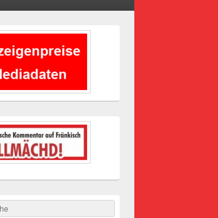
-
ch
hen