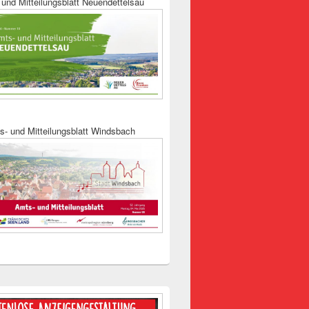
und Mitteilungsblatt Neuendettelsau
s- und Mitteilungsblatt Windsbach