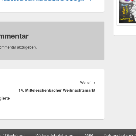
ommentar
Kommentar abzugeben.
Nächster
Weiter
→
14. Mitteleschenbacher Weihnachtsmarkt
Beitrag:
ierte
 / Disclaimer
Widerrufsbelehrung
AGB
Datenschutzerkl