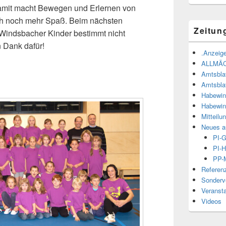
amit macht Bewegen und Erlernen von
ich noch mehr Spaß. Beim nächsten
Zeitun
 Windsbacher Kinder bestimmt nicht
 Dank dafür!
.Anzeige
ALLMÄ
Amtsbla
Amtsbla
Habewin
Habewin
Mitteilu
Neues a
PI-
PI-H
PP-M
Referen
Sonderve
Veranst
Videos