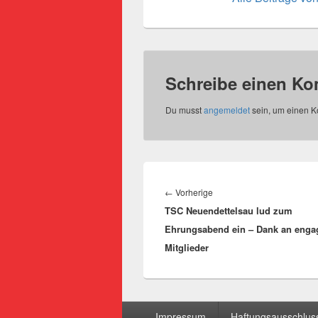
Schreibe einen K
Du musst
angemeldet
sein, um einen 
Beitragsnavigation
Vorheriger
←
Vorherige
TSC Neuendettelsau lud zum
Beitrag:
Ehrungsabend ein – Dank an engag
Mitglieder
Seitenfuß-
Impressum
Haftungsausschluss