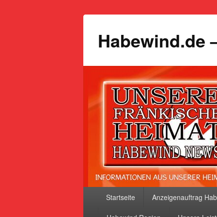
Habewind.de –
Primäres
Startseite
Anzeigenauftrag Ha
Menü