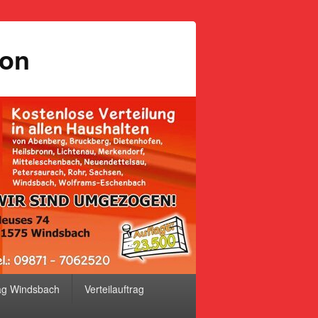
ion
ag Windsbach
Verteilauftrag