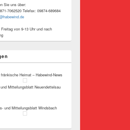
en Sie uns über:
9871-7062520 Telefax: 09874-689684
o@habewind.de
 Freitag von 9-13 Uhr und nach
ng
gen
 fränkische Heimat – Habewind-News
und Mitteilungsblatt Neuendettelsau
s- und Mitteilungsblatt Windsbach