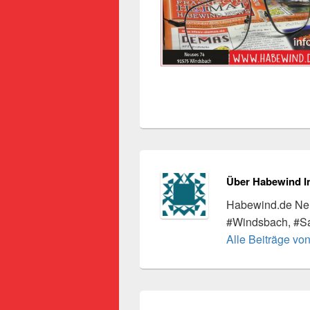
Über Habewind I
Habewind.de Neu
#Windsbach, #S
Alle Beiträge vo
Beitragsnavigation