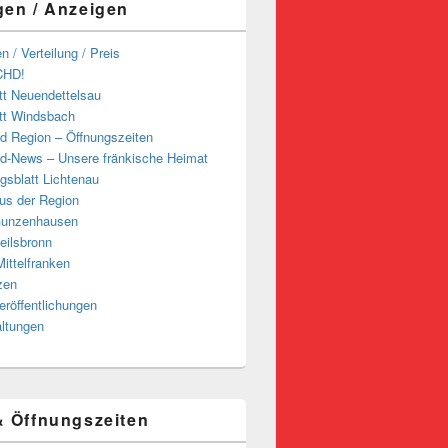
gen / Anzeigen
n / Verteilung / Preis
CHD!
tt Neuendettelsau
tt Windsbach
d Region – Öffnungszeiten
d-News – Unsere fränkische Heimat
ngsblatt Lichtenau
us der Region
Gunzenhausen
eilsbronn
ittelfranken
zen
röffentlichungen
altungen
& Öffnungszeiten