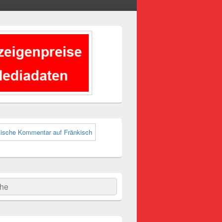
-
ch
hen