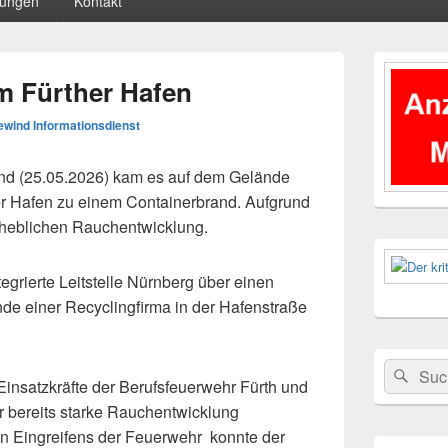
tungen
Kontakt
Primärer
Seitenleisten
m Fürther Hafen
Widgetberei
wind Informationsdienst
d (25.05.2026) kam es auf dem Gelände
er Hafen zu einem Containerbrand. Aufgrund
rheblichen Rauchentwicklung.
egrierte Leitstelle Nürnberg über einen
de einer Recyclingfirma in der Hafenstraße
Suchen
Suc
 Einsatzkräfte der Berufsfeuerwehr Fürth und
nach:
ar bereits starke Rauchentwicklung
len Eingreifens der Feuerwehr konnte der