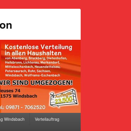
ion
ag Windsbach
Verteilauftrag