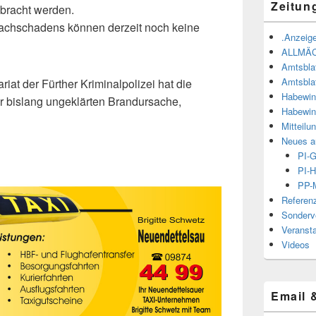
Zeitun
ebracht werden.
achschadens können derzeit noch keine
.Anzeige
ALLMÄ
Amtsbla
Amtsbla
at der Fürther Kriminalpolizei hat die
Habewin
r bislang ungeklärten Brandursache,
Habewin
Mitteilu
Neues a
PI-
PI-H
PP-M
Referen
Sonderve
Veranst
Videos
Email 