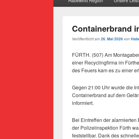
Habewind Region
Unsere Leis
Containerbrand i
Veröffentlicht am
26. Mai 2026
von
Habe
FÜRTH. (507) Am Montagaben
einer Recyclingfirma im Fürth
des Feuers kam es zu einer e
Gegen 21:00 Uhr wurde die Int
Containerbrand auf dem Gelän
informiert.
Bei Eintreffen der alarmierten
der Polizeiinspektion Fürth w
feststellbar. Dank des schnel