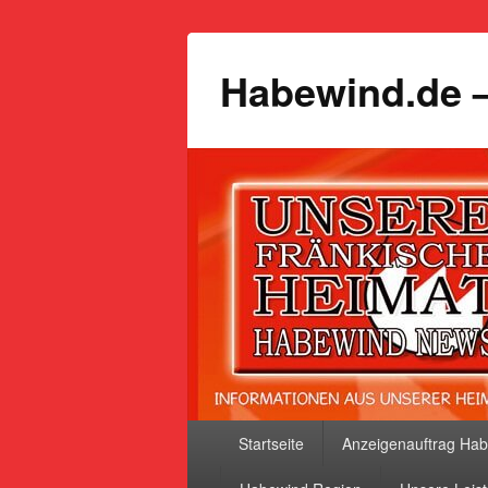
Habewind.de –
Primäres
Startseite
Anzeigenauftrag Ha
Menü