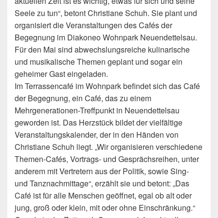
aktuellen Zeit ist es wichtig, etwas
für sich und seine
Seele zu tun“, betont Christiane Schuh. Sie plant und
organisiert die Veranstaltungen des Cafés der
Begegnung im Diakoneo Wohnpark Neuendettelsau.
Für den Mai sind abwechslungsreiche kulinarische
und musikalische Themen geplant und sogar ein
geheimer Gast eingeladen.
Im Terrassencafé im Wohnpark befindet sich das Café
der Begegnung, ein Café, das zu einem
Mehrgenerationen-Treffpunkt in Neuendettelsau
geworden ist. Das Herzstück bildet der vielfältige
Veranstaltungskalender, der in den Händen von
Christiane Schuh liegt. „Wir organisieren verschiedene
Themen-Cafés, Vortrags- und Gesprächsreihen, unter
anderem mit Vertretern aus der Politik, sowie Sing-
und Tanznachmittage“, erzählt sie und betont: „Das
Café ist für alle Menschen geöffnet, egal ob alt oder
jung, groß oder klein, mit oder ohne Einschränkung.“