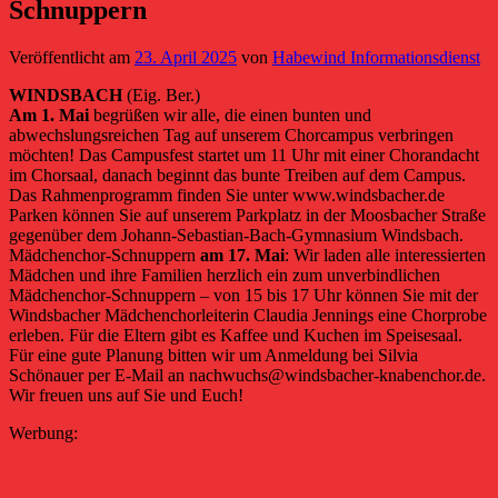
Schnuppern
Veröffentlicht am
23. April 2025
von
Habewind Informationsdienst
WINDSBACH
(Eig. Ber.)
Am 1. Mai
begrüßen wir alle, die einen bunten und
abwechslungsreichen Tag auf unserem Chorcampus verbringen
möchten! Das Campusfest startet um 11 Uhr mit einer Chorandacht
im Chorsaal, danach beginnt das bunte Treiben auf dem Campus.
Das Rahmenprogramm finden Sie unter www.windsbacher.de
Parken können Sie auf unserem Parkplatz in der Moosbacher Straße
gegenüber dem Johann-Sebastian-Bach-Gymnasium Windsbach.
Mädchenchor-Schnuppern
am 17. Mai
: Wir laden alle interessierten
Mädchen und ihre Familien herzlich ein zum unverbindlichen
Mädchenchor-Schnuppern – von 15 bis 17 Uhr können Sie mit der
Windsbacher Mädchenchorleiterin Claudia Jennings eine Chorprobe
erleben. Für die Eltern gibt es Kaffee und Kuchen im Speisesaal.
Für eine gute Planung bitten wir um Anmeldung bei Silvia
Schönauer per E-Mail an nachwuchs@windsbacher-knabenchor.de.
Wir freuen uns auf Sie und Euch!
Werbung: