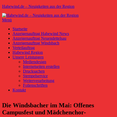
Zum
Habewind.de – Neuigkeiten aus der Region
Inhalt
springen
Menü
Primäres
Startseite
Anzeigenauftrag Habewind News
Menü
Anzeigenauftrag Neuendettelsau
Anzeigenauftrag Windsbach
Verteilauftrag
Habewind Region
Unsere Leistungen
Mediendesign
Internetseiten erstellen
Drucksachen
Stempelservice
Weiterverarbeitung
Folienschriften
Kontakt
Die Windsbacher im Mai: Offenes
Campusfest und Mädchenchor-