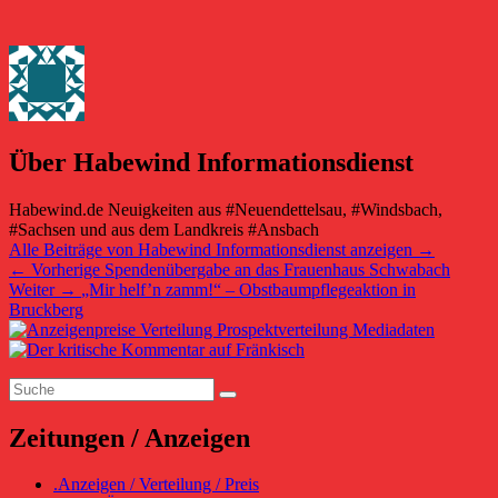
Über Habewind Informationsdienst
Habewind.de Neuigkeiten aus #Neuendettelsau, #Windsbach,
#Sachsen und aus dem Landkreis #Ansbach
Alle Beiträge von Habewind Informationsdienst anzeigen
→
Beitragsnavigation
Vorheriger
←
Vorherige
Spendenübergabe an das Frauenhaus Schwabach
Nächster
Beitrag:
Weiter
→
„Mir helf’n zamm!“ – Obstbaumpflegeaktion in
Beitrag:
Bruckberg
Primärer
Seitenleisten-
Suchen
Widgetbereich
Suchen
nach:
Zeitungen / Anzeigen
.Anzeigen / Verteilung / Preis