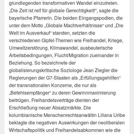
grundlegenden transformativen Wandel einzutreten.
„Die Zeit ist reif für globale Gerechtigkeit!“, sagte die
bayerische Pfarrerin. Die beiden Eingangspodien, die
unter dem Motto „Globale Machtverhältnisse“ und „Die
Welt im Ausverkauf“ standen, setzten die
verschiedenen Gipfel-Themen wie Freihandel, Kriege,
Umweltzerstörung, Klimawandel, ausbeuterische
Arbeitsbedingungen, Flucht/Migration zueinander in
Beziehung. So bezeichnete der
globalisierungskritische Soziologe Jean Ziegler die
Regierungen der G7-Staaten als „Erfüllungsgehilfen“
der transnationalen Konzerne, die nur als
„Befehlsempfänger“ zu deren Gewinnmaximierung
beitrügen. Freihandelsverträge dienten der
Erschließung neuer Absatzmärkte. Die
kolumbianische Menschenrechtsanwältin Liliana Uribe
beklagte die negativen Auswirkungen der neoliberalen
Wirtschaftspolitik und Freihandelsabkommen wie die