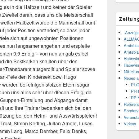
 es in die Halbzeit und keiner der Spieler
e Zweifel daran, dass uns die Meisterschaft
Zeitun
zweiten Halbzeit wurde die Mannschaft bunt
f jeder Position verändert, so dass jeder
.Anzeige
viele sich auf ungewohnten Positionen
ALLMÄ
 es nun langsamer angehen und erspielte
Amtsbla
Amtsbla
nten 0:9 Erfolg – von nun an gab es bei
Habewin
nd die Sektkorken knallten über den
Habewin
er-Transparent ausgerollt und Spieler sowie
Mitteilu
tan-Fete den Kindersekt bzw. Hugo
Neues a
wurden bei einigen stolzen Eltern sogar
PI-
PI-H
euen uns alles sehr über diesen Erfolg, da
PP-M
 Gruppen-Einteilung und Abgänge damit
Referen
t und ihre Trainer bedanken sich bei den
Sonderve
stützung bei den Heim- und Auswärtsspielen!
Veranst
Trost, Simon Kerling, Julian Arnold, Lukas
Videos
amin Lang, Marco Dember, Felix Denks,
o Seufert.