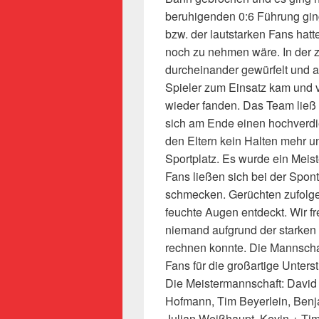
beruhigenden 0:6 Führung ging
bzw. der lautstarken Fans hatt
noch zu nehmen wäre. In der 
durcheinander gewürfelt und au
Spieler zum Einsatz kam und 
wieder fanden. Das Team ließ
sich am Ende einen hochverdie
den Eltern kein Halten mehr u
Sportplatz. Es wurde ein Meist
Fans ließen sich bei der Spon
schmecken. Gerüchten zufolge 
feuchte Augen entdeckt. Wir fr
niemand aufgrund der starken
rechnen konnte. Die Mannschaf
Fans für die großartige Unter
Die Meistermannschaft: David 
Hofmann, Tim Beyerlein, Benj
Julian Weißhaupt, Kevin + Tim