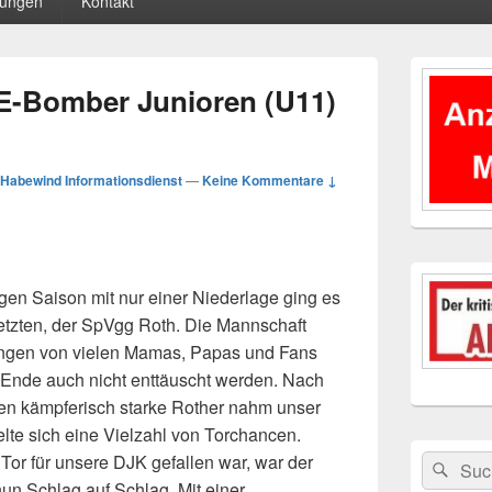
tungen
Kontakt
Primärer
Seitenleisten
E-Bomber Junioren (U11)
Widgetberei
Habewind Informationsdienst
—
Keine Kommentare ↓
gen Saison mit nur einer Niederlage ging es
letzten, der SpVgg Roth. Die Mannschaft
ungen von vielen Mamas, Papas und Fans
 Ende auch nicht enttäuscht werden. Nach
n kämpferisch starke Rother nahm unser
te sich eine Vielzahl von Torchancen.
or für unsere DJK gefallen war, war der
Suchen
Suc
nach:
n Schlag auf Schlag. Mit einer