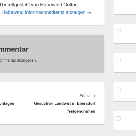
rd bereitgestellt von Habewind Online
n Habewind Informationsdienst anzeigen
→
ommentar
Kommentar abzugeben.
Nächster
Weiter
→
schlagen
Gesuchter Landwirt in Ebersdorf
Beitrag:
festgenommen