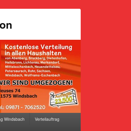
ion
ag Windsbach
Verteilauftrag