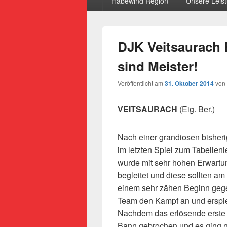
Habewind Region
Unsere Leis
DJK Veitsaurach 
sind Meister!
Veröffentlicht am
31. Oktober 2014
von
VEITSAURACH
(Eig. Ber.)
Nach einer grandiosen bisheri
im letzten Spiel zum Tabellen
wurde mit sehr hohen Erwart
begleitet und
diese sollten am
einem sehr zähen Beginn gege
Team den Kampf an und erspiel
Nachdem das erlösende erste T
Bann gebrochen und es ging nu