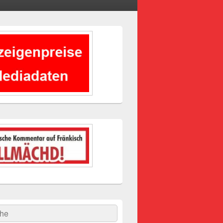
-
ch
hen