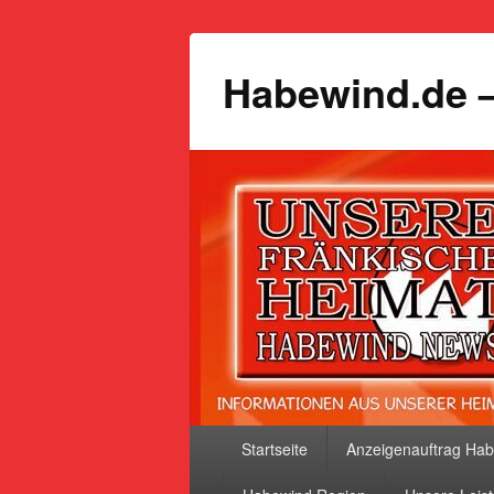
Habewind.de –
Primäres
Startseite
Anzeigenauftrag Ha
Menü