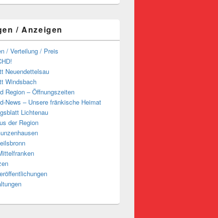
gen / Anzeigen
n / Verteilung / Preis
CHD!
tt Neuendettelsau
tt Windsbach
d Region – Öffnungszeiten
d-News – Unsere fränkische Heimat
ngsblatt Lichtenau
us der Region
Gunzenhausen
eilsbronn
ittelfranken
zen
röffentlichungen
altungen