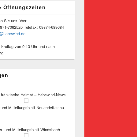
& Öffnungszeiten
en Sie uns über:
9871-7062520 Telefax: 09874-689684
o@habewind.de
 Freitag von 9-13 Uhr und nach
ng
gen
 fränkische Heimat – Habewind-News
und Mitteilungsblatt Neuendettelsau
s- und Mitteilungsblatt Windsbach