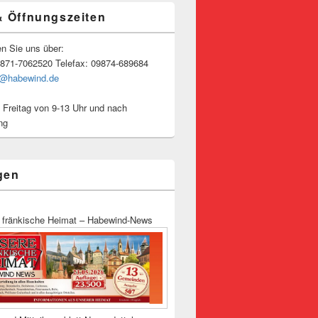
& Öffnungszeiten
en Sie uns über:
9871-7062520 Telefax: 09874-689684
o@habewind.de
 Freitag von 9-13 Uhr und nach
ng
gen
 fränkische Heimat – Habewind-News