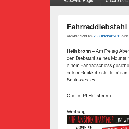
Habewind Region
Unsere Leis
Fahrraddiebstahl
Veröffentlicht am
25. Oktober 2015
von
H
eilsbronn
– Am Freitag Abend
den Diebstahl seines Mountain
einem Fahrradschloss gesicher
seiner Rückkehr stellte er da
Schlosses fest.
Quelle: PI-Heilsbronn
Werbung: