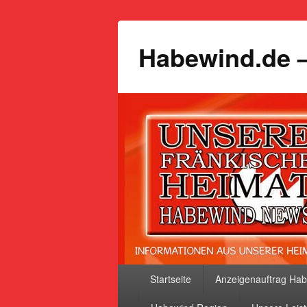
Habewind.de –
Primäres
Startseite
Anzeigenauftrag Ha
Menü