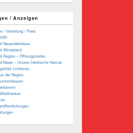
gen / Anzeigen
n / Verteilung / Preis
CHD!
tt Neuendettelsau
tt Windsbach
d Region – Öffnungszeiten
d-News – Unsere fränkische Heimat
ngsblatt Lichtenau
us der Region
Gunzenhausen
eilsbronn
ittelfranken
zen
röffentlichungen
altungen