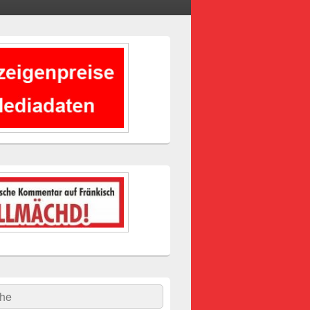
-
ch
hen