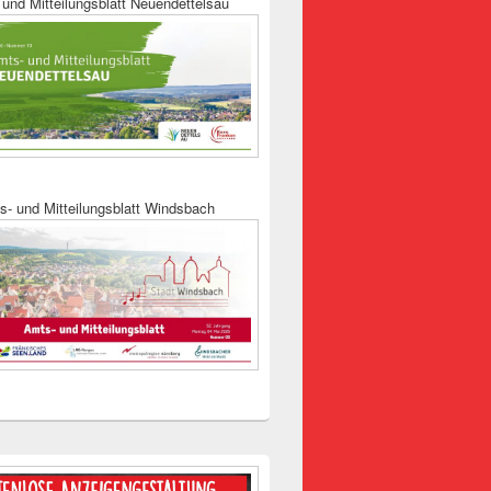
und Mitteilungsblatt Neuendettelsau
s- und Mitteilungsblatt Windsbach