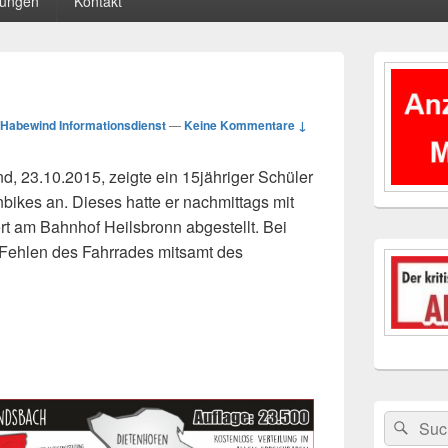
tungen
Kontakt
Primärer
Seitenleisten
Widgetberei
Habewind Informationsdienst
—
Keine Kommentare ↓
, 23.10.2015, zeigte ein 15jähriger Schüler
bikes an. Dieses hatte er nachmittags mit
t am Bahnhof Heilsbronn abgestellt. Bei
s Fehlen des Fahrrades mitsamt des
Suchen
Suc
nach: