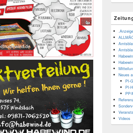
Zeitun
.Anzeige
ALLMÄ
Amtsbla
Amtsbla
Habewin
Habewin
Mitteilu
Neues a
PI-
PI-H
PP-M
Referen
Sonderve
Veranst
Videos