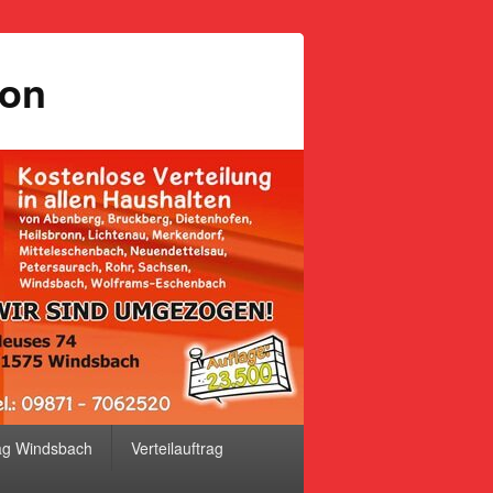
ion
ag Windsbach
Verteilauftrag