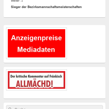
Nächster
Weiter
→
Sieger der Bezirksmannschaftsmeisterschaften
Beitrag:
Primärer
Seitenleisten-
Widgetbereich
Suchen
Suchen