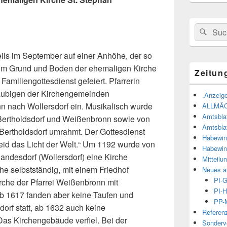
Suchen
Suc
nach:
ils im September auf einer Anhöhe, der so
dem Grund und Boden der ehemaligen Kirche
Zeitun
 Familiengottesdienst gefeiert. Pfarrerin
äubigen
der Kirchengemeinden
.Anzeige
n nach Wollersdorf ein. Musikalisch wurde
ALLMÄ
Amtsbla
Bertholdsdorf und Weißenbronn sowie von
Amtsbla
Bertholdsdorf umrahmt. Der Gottesdienst
Habewin
seid das Licht der Welt.“ Um 1192 wurde von
Habewin
Vlandesdorf (Wollersdorf) eine Kirche
Mitteilu
he selbstständig, mit einem Friedhof
Neues a
PI-
irche der Pfarrei Weißenbronn mit
PI-H
ab 1617 fanden aber keine Taufen und
PP-M
orf statt, ab 1632 auch keine
Referen
as Kirchengebäude verfiel. Bei der
Sonderve