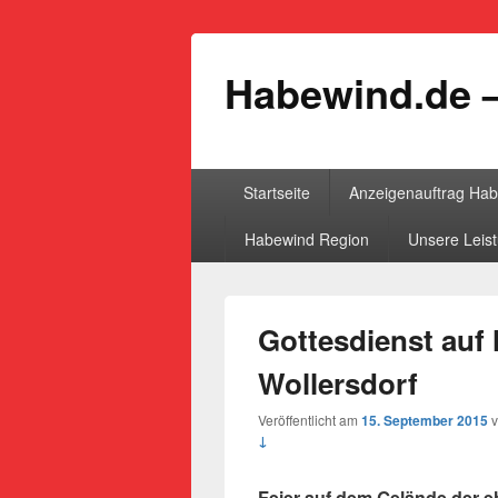
Habewind.de –
Primäres
Startseite
Anzeigenauftrag Ha
Menü
Habewind Region
Unsere Leis
Gottesdienst auf
Wollersdorf
Veröffentlicht am
15. September 2015
↓
Feier auf dem Gelände der e