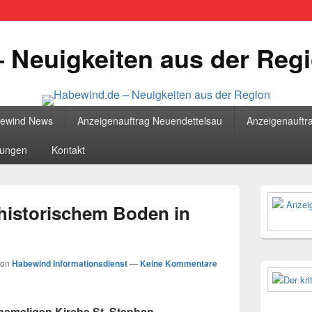
 Neuigkeiten aus der Reg
bewind News
Anzeigenauftrag Neuendettelsau
Anzeigenauftr
tungen
Kontakt
Primärer
Seitenleisten
 historischem Boden in
Widgetberei
von
Habewind Informationsdienst
—
Keine Kommentare
hemaligen Kirche St. Stephan