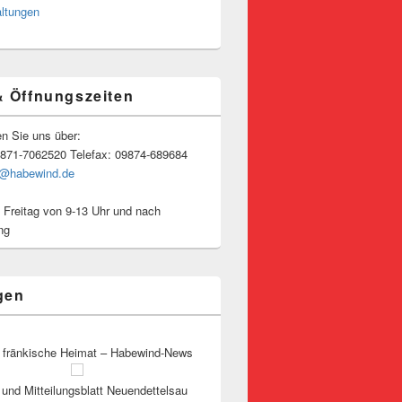
altungen
& Öffnungszeiten
en Sie uns über:
9871-7062520 Telefax: 09874-689684
o@habewind.de
 Freitag von 9-13 Uhr und nach
ng
gen
 fränkische Heimat – Habewind-News
und Mitteilungsblatt Neuendettelsau