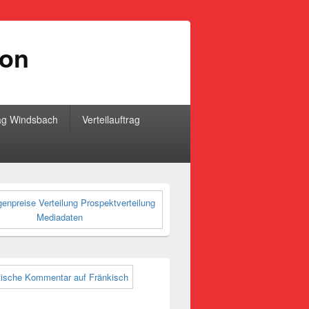
ion
ag Windsbach
Verteilauftrag
-
ch