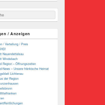
hen
gen / Anzeigen
n / Verteilung / Preis
CHD!
tt Neuendettelsau
tt Windsbach
d Region – Öffnungszeiten
d-News – Unsere fränkische Heimat
ngsblatt Lichtenau
us der Region
Gunzenhausen
eilsbronn
ittelfranken
zen
röffentlichungen