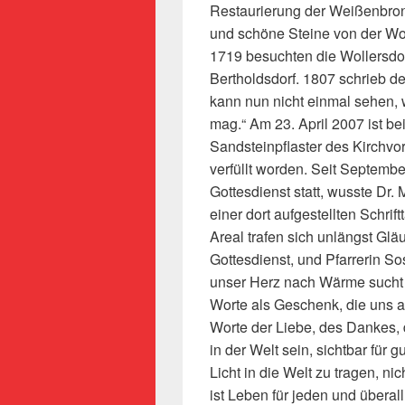
Restaurierung der Weißenbron
und schöne Steine von der Wo
1719 besuchten die Wollersdor
Bertholdsdorf. 1807 schrieb 
kann nun nicht einmal sehen,
mag.“ Am 23. April 2007 ist b
Sandsteinpflaster des Kirchvo
verfüllt worden. Seit Septembe
Gottesdienst statt, wusste Dr
einer dort aufgestellten Schrif
Areal trafen sich unlängst Glä
Gottesdienst, und Pfarrerin S
unser Herz nach Wärme sucht u
Worte als Geschenk, die uns a
Worte der Liebe, des Dankes, 
in der Welt sein, sichtbar für
Licht in die Welt zu tragen, ni
ist Leben für jeden und überal