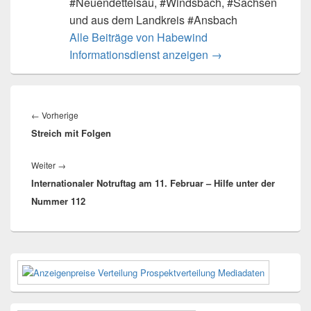
#Neuendettelsau, #Windsbach, #Sachsen
und aus dem Landkreis #Ansbach
Alle Beiträge von Habewind
Informationsdienst anzeigen
→
Beitragsnavigation
Vorheriger
←
Vorherige
Streich mit Folgen
Beitrag:
Nächster
Weiter
→
Internationaler Notruftag am 11. Februar – Hilfe unter der
Beitrag:
Nummer 112
Primärer
Seitenleisten-
Widgetbereich