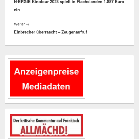
N-ERGIE Kinotour 2023 spielt in Flachslanden 1.887 Euro
Beitrag:
ein
Nächster
Weiter
→
Einbrecher überrascht – Zeugenaufruf
Beitrag:
Primärer
Seitenleisten-
Widgetbereich