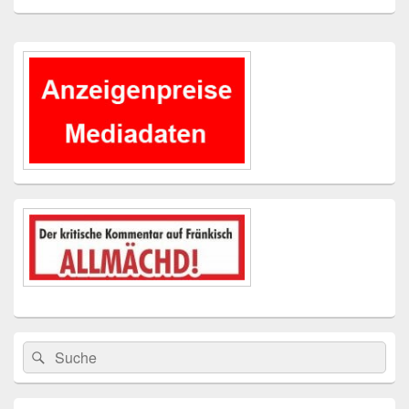
Primärer
Seitenleisten-
Widgetbereich
Suchen
Suchen
nach: