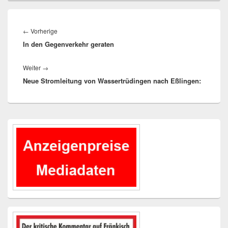
Beitragsnavigation
Vorheriger
←
Vorherige
In den Gegenverkehr geraten
Beitrag:
Nächster
Weiter
→
Neue Stromleitung von Wassertrüdingen nach Eßlingen:
Beitrag:
Primärer
Seitenleisten-
Widgetbereich