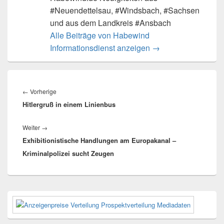
#Neuendettelsau, #Windsbach, #Sachsen
und aus dem Landkreis #Ansbach
Alle Beiträge von Habewind
Informationsdienst anzeigen
→
Beitragsnavigation
Vorheriger
←
Vorherige
Hitlergruß in einem Linienbus
Beitrag:
Nächster
Weiter
→
Exhibitionistische Handlungen am Europakanal –
Beitrag:
Kriminalpolizei sucht Zeugen
Primärer
Seitenleisten-
Widgetbereich