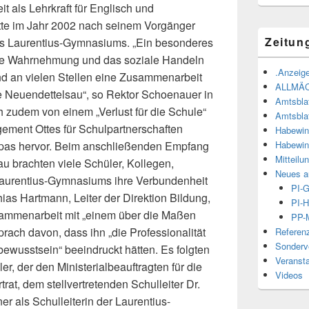
eit als Lehrkraft für Englisch und
te im Jahr 2002 nach seinem Vorgänger
Zeitun
des Laurentius-Gymnasiums. „Ein besonderes
ale Wahrnehmung und das soziale Handeln
.Anzeige
nd an vielen Stellen eine Zusammenarbeit
ALLMÄ
e Neuendettelsau“, so Rektor Schoenauer in
Amtsbla
ch zudem von einem „Verlust für die Schule“
Amtsbla
ment Ottes für Schulpartnerschaften
Habewin
Habewin
opas hervor. Beim anschließenden Empfang
Mitteilu
u brachten viele Schüler, Kollegen,
Neues a
aurentius-Gymnasiums ihre Verbundenheit
PI-
ias Hartmann, Leiter der Direktion Bildung,
PI-H
usammenarbeit mit „einem über die Maßen
PP-M
prach davon, dass ihn „die Professionalität
Referen
Sonderve
wusstsein“ beeindruckt hätten. Es folgten
Veranst
er, der den Ministerialbeauftragten für die
Videos
rat, dem stellvertretenden Schulleiter Dr.
r als Schulleiterin der Laurentius-