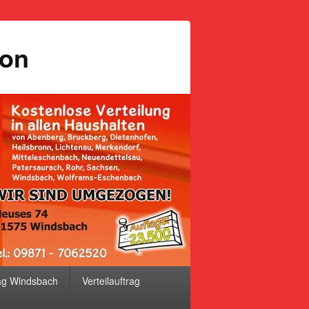
ion
ag Windsbach
Verteilauftrag