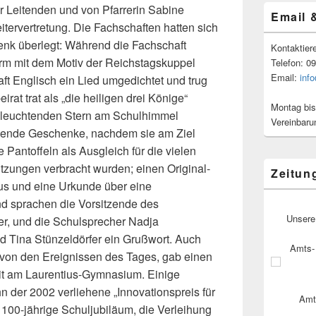
r Leitenden und von Pfarrerin Sabine
Email 
eitervertretung. Die Fachschaften hatten sich
enk überlegt: Während die Fachschaft
Kontaktier
m mit dem Motiv der Reichstagskuppel
Telefon: 0
Email:
inf
aft Englisch ein Lied umgedichtet und trug
irat trat als „die heiligen drei Könige“
Montag bis
m leuchtenden Stern am Schulhimmel
Vereinbaru
lgende Geschenke, nachdem sie am Ziel
ntoffeln als Ausgleich für die vielen
itzungen verbracht wurden; einen Original-
Zeitun
us und eine Urkunde über eine
nd sprachen die Vorsitzende des
Unsere
er, und die Schulsprecher Nadja
nd Tina Stünzeldörfer ein Grußwort. Auch
Amts- 
t von den Ereignissen des Tages, gab einen
eit am Laurentius-Gymnasium. Einige
hn der 2002 verliehene „Innovationspreis für
Amt
 100-jährige Schuljubiläum, die Verleihung