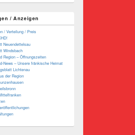
gen / Anzeigen
n / Verteilung / Preis
CHD!
tt Neuendettelsau
tt Windsbach
d Region – Öffnungszeiten
d-News – Unsere fränkische Heimat
ngsblatt Lichtenau
us der Region
Gunzenhausen
eilsbronn
ittelfranken
zen
röffentlichungen
altungen