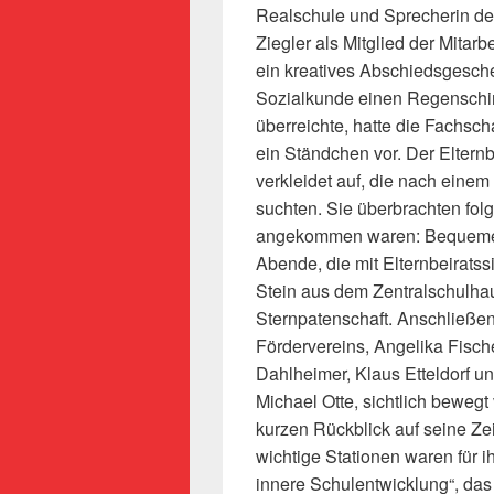
Realschule und Sprecherin de
Ziegler als Mitglied der Mitarb
ein kreatives Abschiedsgesch
Sozialkunde einen Regenschir
überreichte, hatte die Fachsch
ein Ständchen vor. Der Elternbe
verkleidet auf, die nach eine
suchten. Sie überbrachten fo
angekommen waren: Bequeme Pa
Abende, die mit Elternbeiratss
Stein aus dem Zentralschulha
Sternpatenschaft. Anschließe
Fördervereins, Angelika Fisch
Dahlheimer, Klaus Etteldorf u
Michael Otte, sichtlich beweg
kurzen Rückblick auf seine Z
wichtige Stationen waren für i
innere Schulentwicklung“, das