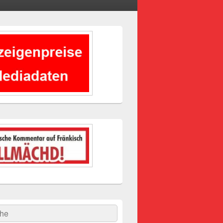
-
ch
hen