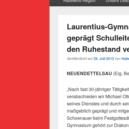
Habewind Region
Unsere Leis
Laurentius-Gymn
geprägt Schulleit
den Ruhestand v
Veröffentlicht am
26. Juli 2013
von
Habe
NEUENDETTELSAU
(Eig. Be
„Nach fast 30-jähriger Tätigk
verabschieden wir Michael Ott
seines Dienstes und durch sei
maßgeblich geprägt und mitgest
Schoenauer beim Festgottesdie
Gymnasium
gehört zur Diako