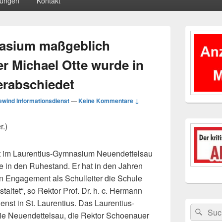
tungen
Kontakt
Primärer
Seitenleisten
asium maßgeblich
Widgetberei
er Michael Otte wurde in
erabschiedet
wind Informationsdienst
—
Keine Kommentare ↓
r.)
eit im Laurentius-Gymnasium Neuendettelsau
e in den Ruhestand. Er hat in den Jahren
n Engagement als Schulleiter die Schule
altet“, so Rektor Prof. Dr. h. c. Hermann
nst in St. Laurentius. Das Laurentius-
Suchen
Suc
nie Neuendettelsau, die Rektor Schoenauer
nach: