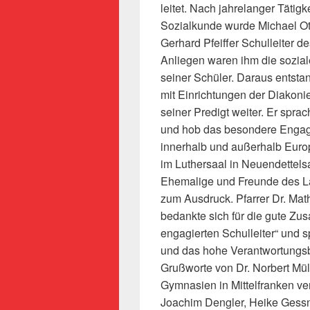
leitet. Nach jahrelanger Tätigk
Sozialkunde wurde Michael Ot
Gerhard Pfeiffer Schulleiter 
Anliegen waren ihm die sozi
seiner Schüler. Daraus entsta
mit Einrichtungen der Diakoni
seiner Predigt weiter. Er spra
und hob das besondere Engage
innerhalb und außerhalb Eur
im Luthersaal in Neuendettelsa
Ehemalige und Freunde des L
zum Ausdruck. Pfarrer Dr. Math
bedankte sich für die gute Z
engagierten Schulleiter“ und s
und das hohe Verantwortungsbe
Grußworte von Dr. Norbert Müll
Gymnasien in Mittelfranken vert
Joachim Dengler, Heike Gessne