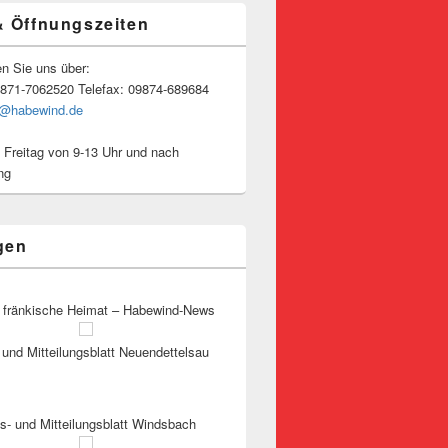
& Öffnungszeiten
en Sie uns über:
9871-7062520 Telefax: 09874-689684
o@habewind.de
 Freitag von 9-13 Uhr und nach
ng
gen
 fränkische Heimat – Habewind-News
und Mitteilungsblatt Neuendettelsau
s- und Mitteilungsblatt Windsbach