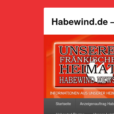
Habewind.de –
Primäres
Startseite
Anzeigenauftrag Ha
Menü