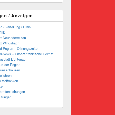
gen / Anzeigen
n / Verteilung / Preis
CHD!
tt Neuendettelsau
tt Windsbach
d Region – Öffnungszeiten
d-News – Unsere fränkische Heimat
ngsblatt Lichtenau
us der Region
Gunzenhausen
eilsbronn
ittelfranken
zen
röffentlichungen
altungen