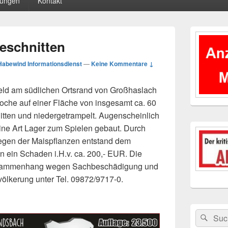
tungen
Kontakt
Primärer
Seitenleisten
eschnitten
Widgetberei
Habewind Informationsdienst
—
Keine Kommentare ↓
eld am südlichen Ortsrand von Großhaslach
oche auf einer Fläche von insgesamt ca. 60
itten und niedergetrampelt. Augenscheinlich
ine Art Lager zum Spielen gebaut. Durch
egen der Maispflanzen entstand dem
 ein Schaden i.H.v. ca. 200,- EUR. Die
 Zusammenhang wegen Sachbeschädigung und
völkerung unter Tel. 09872/9717-0.
Suchen
Suc
nach: