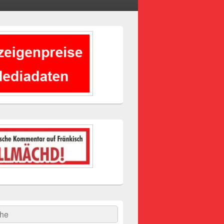
-
ch
hen