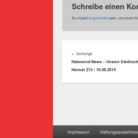
Schreibe einen K
Du musst
angemeldet
sein, um einen 
Beitragsnavigation
Vorheriger
←
Vorherige
Habewind-News – Unsere fränkisc
Beitrag:
Heimat 213 / 16.08.2014
Seitenfuß-
Impressum
Haftungsausschluss
Menü