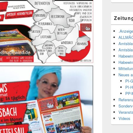
Zeitun
.Anzeige
ALLMÄ
Amtsbla
Amtsbla
Habewin
Habewin
Mitteilu
Neues a
PI-
PI-H
PP-M
Referen
Sonderve
Veranst
Videos