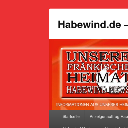
Habewind.de –
Primäres
Startseite
Anzeigenauftrag Ha
Menü