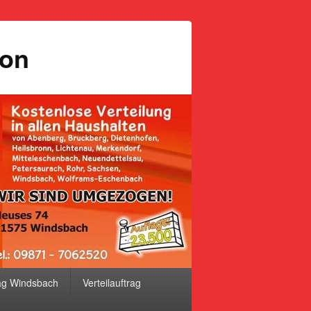
ion
ag Windsbach
Verteilauftrag