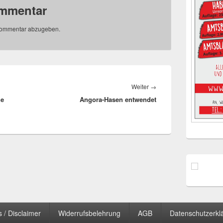
ommentar
Kommentar abzugeben.
Nächster
Weiter
→
he
Angora-Hasen entwendet
Beitrag:
 / Disclaimer
Widerrufsbelehrung
AGB
Datenschutzerkl