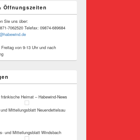
& Öffnungszeiten
en Sie uns über:
9871-7062520 Telefax: 09874-689684
o@habewind.de
 Freitag von 9-13 Uhr und nach
ng
gen
 fränkische Heimat – Habewind-News
und Mitteilungsblatt Neuendettelsau
s- und Mitteilungsblatt Windsbach