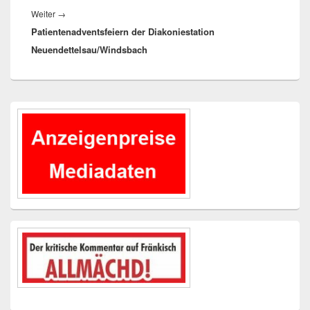
Nächster
Weiter
→
Patientenadventsfeiern der Diakoniestation
Beitrag:
Neuendettelsau/Windsbach
Primärer
Seitenleisten-
Widgetbereich