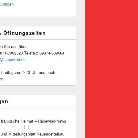
altungen
& Öffnungszeiten
en Sie uns über:
9871-7062520 Telefax: 09874-689684
o@habewind.de
 Freitag von 9-13 Uhr und nach
ng
gen
 fränkische Heimat – Habewind-News
und Mitteilungsblatt Neuendettelsau