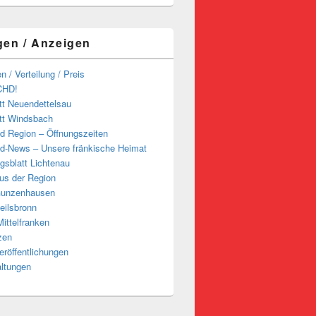
gen / Anzeigen
n / Verteilung / Preis
CHD!
tt Neuendettelsau
tt Windsbach
d Region – Öffnungszeiten
d-News – Unsere fränkische Heimat
ngsblatt Lichtenau
us der Region
Gunzenhausen
eilsbronn
ittelfranken
zen
röffentlichungen
altungen