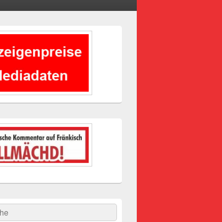
-
ch
hen