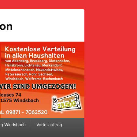
ion
ag Windsbach
Verteilauftrag