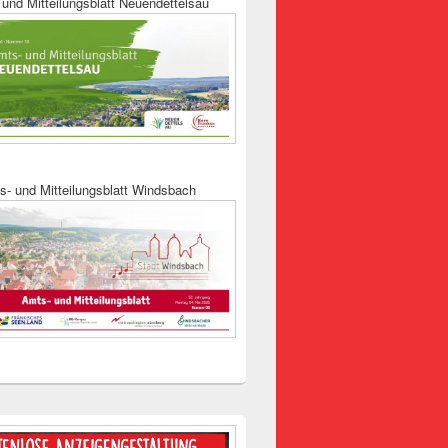
und Mitteilungsblatt Neuendettelsau
s- und Mitteilungsblatt Windsbach