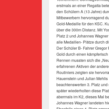
erstmals an einer Regatta bete
den Schülern A (13 Jahre) du
Mitbewerbern hervorragend dur
Gold-Medaille für den KSC. Kur
über die 300m Distanz. Mit Yo
Platz 2 und Johannes Wagner 
alle Medaillen- Plätze durch
Der Schüler B- Fahrer Gregor 
Gold durch einen kämpferisch s
Rennen mussten sich die „Neu
erfahrenen Aktiven der andere
Routiniers zeigten sie hervor
Hauenstein und Julian Mehlis 
beachtenswerten 3. Platz und 
später wiederholten diese Pl
abermals im K2, dieses Mal b
Johannes Wagner landeten hie
Ebenfalls einen 4. Platz erran