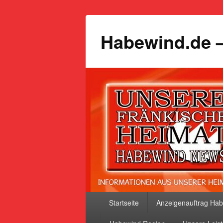
Habewind.de –
Primäres
Startseite
Anzeigenauftrag Ha
Menü