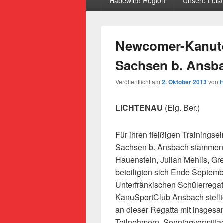
Habewind Region
Unsere Leis
Newcomer-Kanute
Sachsen b. Ansba
Veröffentlicht am
2. Oktober 2013
von
H
LICHTENAU
(Eig. Ber.)
Für ihren fleißigen Trainings
Sachsen b. Ansbach stammen
Hauenstein, Julian Mehlis, G
beteiligten sich Ende Septe
Unterfränkischen Schülerregat
KanuSportClub Ansbach stellt
an dieser Regatta mit insgesa
Teilnehmern. Sonntagvormittag 