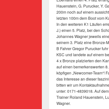
Hauenstein, G. Purucker, Y. G
200m noch auf einem aussichts
letzten 100m dem Boot vom K
In den weiteren K1 Läufen erre
J.) einen 5. Platz, bei den Sc
Johannes Wagner jeweils einen
seinem 3. Platz eine Bronze-M
B Fahrer Gregor Purucker fuhr
KSC und landete auf einem bea
4 x Bronze platzierten den K
auf einen bemerkenswerten 8. 
köpfigen „Newcomer-Team“! Fal
das Interesse an dieser faszi
bitten wir um Kontaktaufnahm
unter: 0171-4839018. Auf dem F
Trainer Roland Hauenstein, L
Wagner.