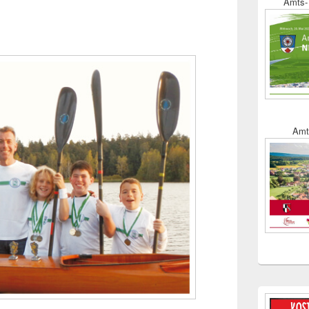
Amts- 
Amt