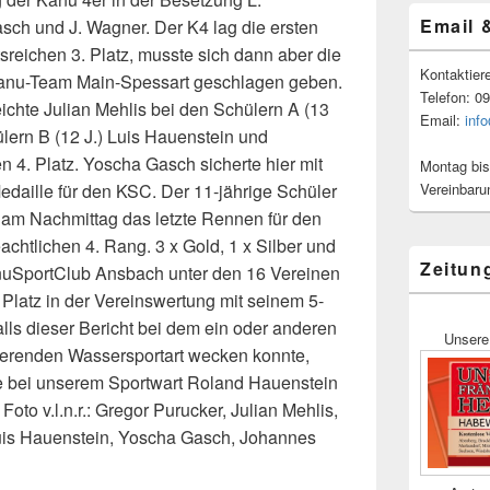
Email 
asch und J. Wagner. Der K4 lag die ersten
reichen 3. Platz, musste sich dann aber die
Kontaktier
anu-Team Main-Spessart geschlagen geben.
Telefon: 0
ichte Julian Mehlis bei den Schülern A (13
Email:
inf
hülern B (12 J.) Luis Hauenstein und
 4. Platz. Yoscha Gasch sicherte hier mit
Montag bis
Vereinbaru
edaille für den KSC. Der 11-jährige Schüler
 am Nachmittag das letzte Rennen für den
chtlichen 4. Rang. 3 x Gold, 1 x Silber und
Zeitun
anuSportClub Ansbach unter den 16 Vereinen
Platz in der Vereinswertung mit seinem 5-
ls dieser Bericht bei dem ein oder anderen
Unsere
nierenden Wassersportart wecken konnte,
e bei unserem Sportwart Roland Hauenstein
oto v.l.n.r.: Gregor Purucker, Julian Mehlis,
uis Hauenstein, Yoscha Gasch, Johannes