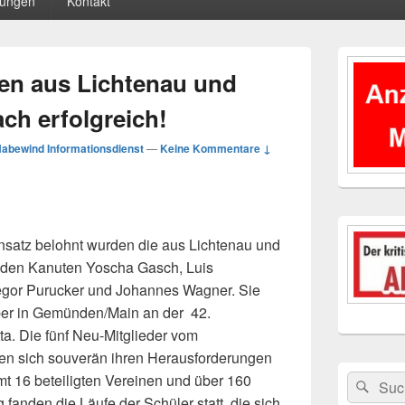
tungen
Kontakt
Primärer
Seitenleisten
n aus Lichtenau und
Widgetberei
ch erfolgreich!
abewind Informationsdienst
—
Keine Kommentare ↓
einsatz belohnt wurden die aus Lichtenau und
den Kanuten Yoscha Gasch, Luis
regor Purucker und Johannes Wagner. Sie
mber in Gemünden/Main an
der 42.
ta. Die fünf Neu-Mitglieder vom
en sich souverän ihren Herausforderungen
mt 16 beteiligten Vereinen und über 160
Suchen
Suc
nach:
fanden die Läufe der Schüler statt, die sich