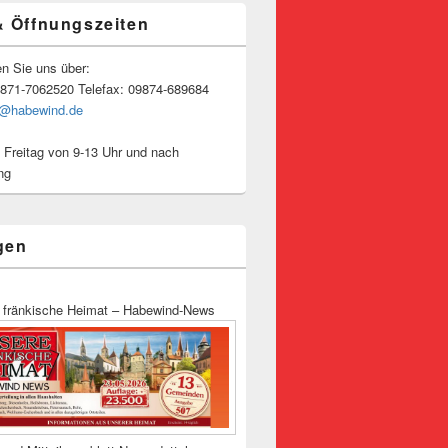
& Öffnungszeiten
en Sie uns über:
9871-7062520 Telefax: 09874-689684
o@habewind.de
 Freitag von 9-13 Uhr und nach
ng
gen
 fränkische Heimat – Habewind-News