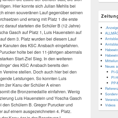
iligen. Hier konnte sich Julian Mehlis bei
rch einen souveränen Lauf gegenüber seinen
Zeitun
chsetzen und errang mit Platz 1 die erste
z darauf starteten die Schüler B (12 Jahre)
.Anzeige
scha Gasch auf Platz 1, Luis Hauenstein auf
ALLMÄ
auf dem 3. Platz wurden bei diesem Lauf
Amtsbla
Amtsbla
 die Kanuten des KSC Ansbach eingefahren.
Habewin
Purucker holte bei den 11-jährigen abermals
Habewin
tarken Start-Ziel Sieg. In den weiteren
Mitteilu
linge“ des KSC Ansbach bereits den
Neues a
n Vereine stellen. Doch auch hier bei den
PI-
PI-H
ragende Leistungen. So konnten Luis
PP-M
im 2er Kanu der Schüler A einen
Referen
somit die Bronzemedaille einfahren. Wenig
Sonderve
atzierung Luis Hauenstein und Yoscha Gasch
Veranst
ei den Schülern B. Gregor Purucker und
Videos
r auf einem ausgezeichneten 4. Platz.
g der Kanu 4er in der Besetzung L.