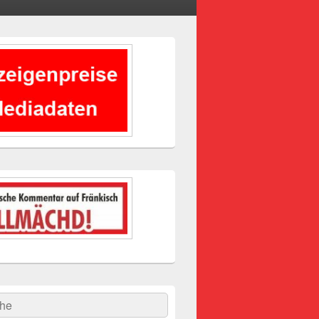
-
ch
hen