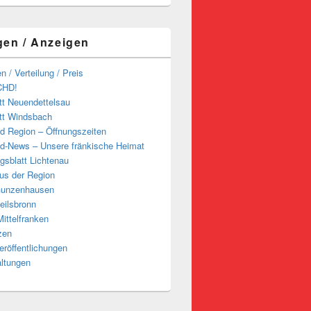
gen / Anzeigen
n / Verteilung / Preis
CHD!
tt Neuendettelsau
tt Windsbach
d Region – Öffnungszeiten
d-News – Unsere fränkische Heimat
ngsblatt Lichtenau
us der Region
Gunzenhausen
eilsbronn
ittelfranken
zen
röffentlichungen
altungen