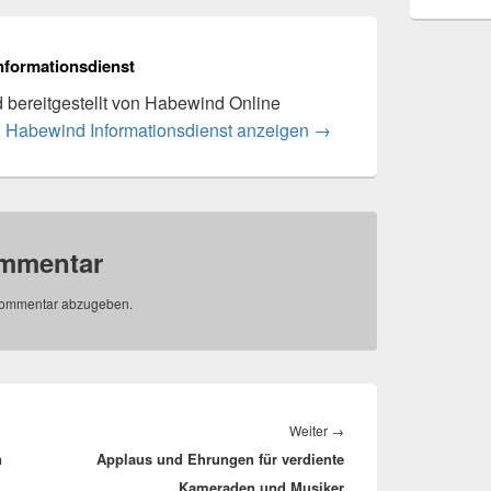
nformationsdienst
rd bereitgestellt von Habewind Online
n Habewind Informationsdienst anzeigen
→
ommentar
Kommentar abzugeben.
Nächster
Weiter
→
n
Applaus und Ehrungen für verdiente
Beitrag:
Kameraden und Musiker