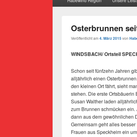
Habewind Region
Unsere Leis
Osterbrunnen sei
Veröffentlicht am
4. März 2015
von
Habe
WINDSBACH/ Ortsteil SPE
Schon seit fünfzehn Jahren gi
alljährlich einen Osterbrunnen
den kleinen Ort fährt, sieht ma
stehen. Die erste Ortsbäuerin E
Susan Walther laden alljährli
zum Brunnen schmücken ein. 
dann aus dem gewöhnlichen D
Gemeinsam geht alles besser 
Frauen aus Speckheim ein um 