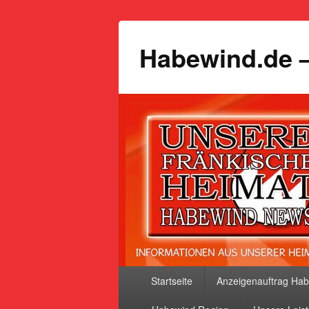
Habewind.de –
Primäres
Startseite
Anzeigenauftrag Ha
Menü