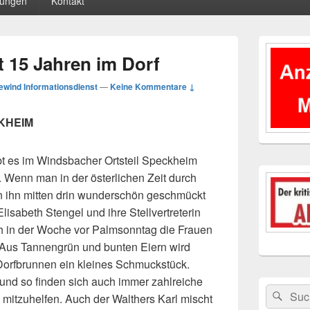
tungen
Kontakt
Primärer
Seitenleisten
t 15 Jahren im Dorf
Widgetberei
wind Informationsdienst
—
Keine Kommentare ↓
CKHEIM
bt es im Windsbacher Ortsteil Speckheim
. Wenn man in der österlichen Zeit durch
n ihn mitten drin
wunderschön geschmückt
lisabeth Stengel und ihre Stellvertreterin
ch in der Woche vor Palmsonntag die Frauen
Aus Tannengrün und bunten Eiern wird
orfbrunnen ein kleines Schmuckstück.
und so finden sich auch immer zahlreiche
Suchen
Suc
mitzuhelfen. Auch der Walthers Karl mischt
nach: