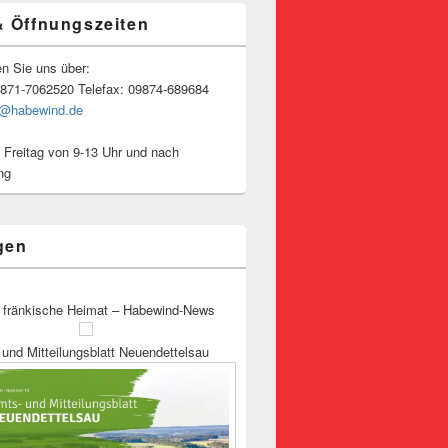
& Öffnungszeiten
en Sie uns über:
9871-7062520 Telefax: 09874-689684
o@habewind.de
 Freitag von 9-13 Uhr und nach
ng
gen
 fränkische Heimat – Habewind-News
und Mitteilungsblatt Neuendettelsau