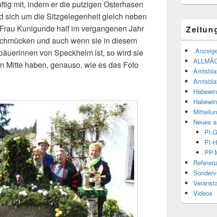
ftig mit, indem er die putzigen Osterhasen
 sich um die Sitzgelegenheit gleich neben
Frau Kunigunde half im vergangenen Jahr
Zeitun
 schmücken und auch wenn sie in diesem
.Anzeige
sbäuerinnen von Speckheim ist, so wird sie
ALLMÄ
en Mitte haben, genauso, wie es das Foto
Amtsbla
Amtsbla
Habewin
Habewin
Mitteilu
Neues a
PI-
PI-H
PP-M
Referen
Sonderve
Veranst
Videos