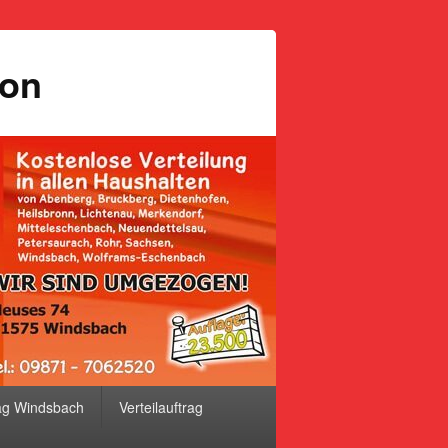
ion
ag Windsbach
Verteilauftrag