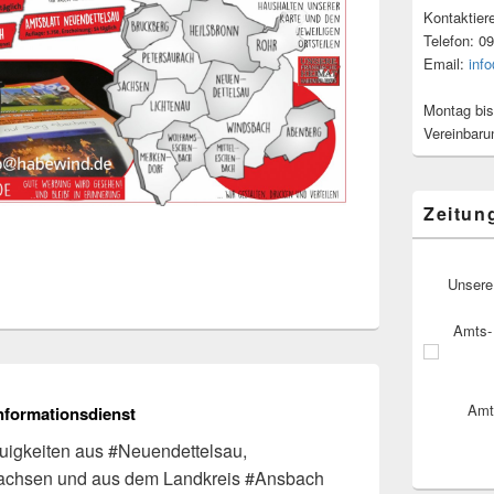
Kontaktier
Telefon: 0
Email:
inf
Montag bis
Vereinbaru
Zeitun
Unsere
Amts- 
Amt
nformationsdienst
igkeiten aus #Neuendettelsau,
achsen und aus dem Landkreis #Ansbach