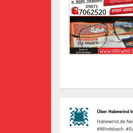
Über Habewind I
Habewind.de Neu
#Windsbach, #S