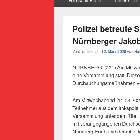
Habewind Region
Unsere Leis
Polizei betreute
Nürnberger Jakob
Veröffentlicht am
12. März 2026
von
Ha
NÜRNBERG. (231) Am Mittwoch
eine Versammlung statt. Dies
Durchsuchungsmaßnahmen von 
Am Mittwochabend (11.03.2026
Teilnehmer aus dem linkspolit
Versammlung unter dem Titel
mit vorangegangenen Durchs
Nürnberg-Fürth und der mittel