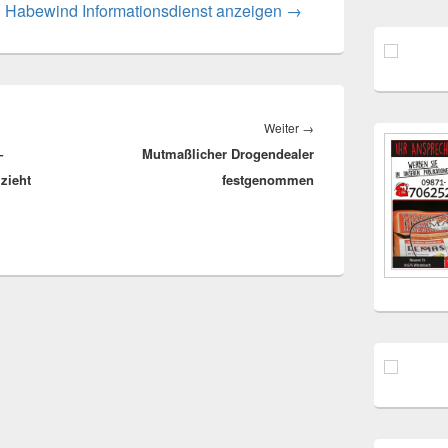
n Habewind Informationsdienst anzeigen
→
Nächster
Weiter
→
–
Mutmaßlicher Drogendealer
Beitrag:
lzieht
festgenommen