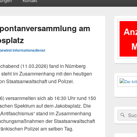
tungen
Kontakt
Primärer
Seitenleisten
 Spontanversammlung am
Widgetberei
splatz
bewind Informationsdienst
abend (11.03.2026) fand in Nürnberg
e steht im Zusammenhang mit den heutigen
Staatsanwaltschaft und Polizei.
) versammelten sich ab 16:30 Uhr rund 150
ischen Spektrum auf dem Jakobsplatz. Die
Suchen
 „Antifaschismus“ stand im Zusammenhang
Suc
nach:
uchungsmaßnahmen der Staatsanwaltschaft
fränkischen Polizei am selben Tag.