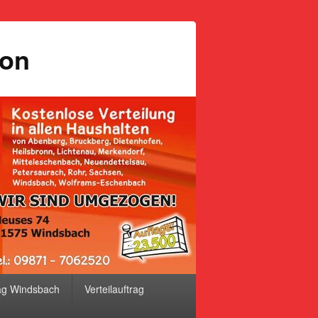
ion
ag Windsbach
Verteilauftrag