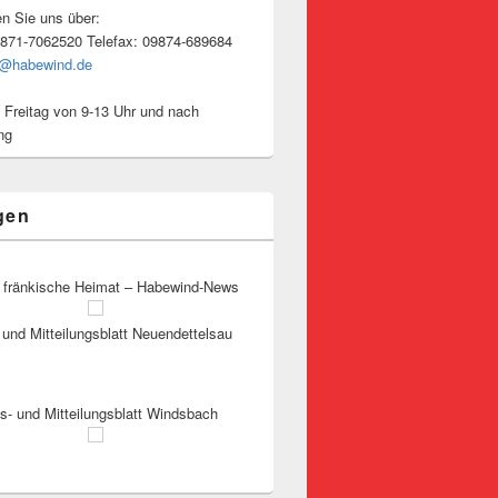
en Sie uns über:
9871-7062520 Telefax: 09874-689684
o@habewind.de
 Freitag von 9-13 Uhr und nach
ng
gen
 fränkische Heimat – Habewind-News
und Mitteilungsblatt Neuendettelsau
s- und Mitteilungsblatt Windsbach