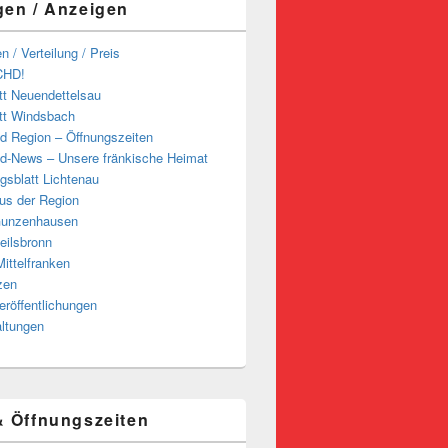
gen / Anzeigen
n / Verteilung / Preis
CHD!
tt Neuendettelsau
tt Windsbach
d Region – Öffnungszeiten
d-News – Unsere fränkische Heimat
ngsblatt Lichtenau
us der Region
Gunzenhausen
eilsbronn
ittelfranken
zen
röffentlichungen
altungen
& Öffnungszeiten