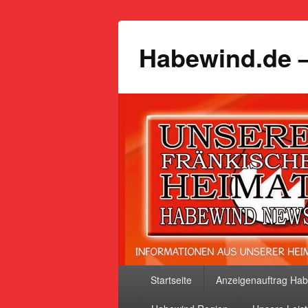
Habewind.de –
Primäres
Startseite
Anzeigenauftrag Ha
Menü