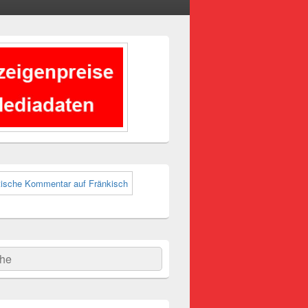
-
ch
hen