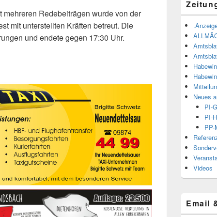
Zeitun
t mehreren Redebeiträgen wurde von der
t mit unterstellten Kräften betreut. Die
.Anzeige
ALLMÄ
örungen und endete gegen 17:30 Uhr.
Amtsbla
Amtsbla
Habewin
Habewin
Mitteilu
Neues a
PI-
PI-H
PP-M
Referen
Sonderve
Veranst
Videos
Email 