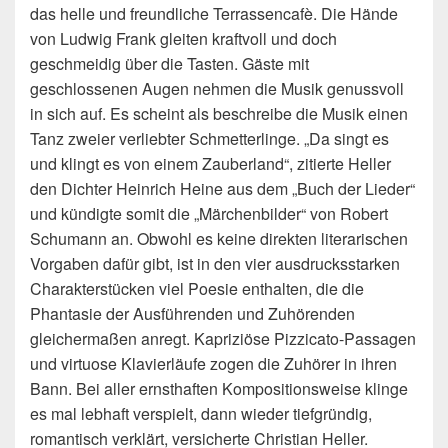
das helle und freundliche Terrassencafè. Die Hände
von Ludwig Frank gleiten kraftvoll und doch
geschmeidig über die Tasten. Gäste mit
geschlossenen Augen nehmen die Musik genussvoll
in sich auf. Es scheint als beschreibe die Musik einen
Tanz zweier verliebter Schmetterlinge. „Da singt es
und klingt es von einem Zauberland“, zitierte Heller
den Dichter Heinrich Heine aus dem „Buch der Lieder“
und kündigte somit die „Märchenbilder“ von Robert
Schumann an. Obwohl es keine direkten literarischen
Vorgaben dafür gibt, ist in den vier ausdrucksstarken
Charakterstücken viel Poesie enthalten, die die
Phantasie der Ausführenden und Zuhörenden
gleichermaßen anregt. Kapriziöse Pizzicato-Passagen
und virtuose Klavierläufe zogen die Zuhörer in ihren
Bann. Bei aller ernsthaften Kompositionsweise klinge
es mal lebhaft verspielt, dann wieder tiefgründig,
romantisch verklärt, versicherte Christian Heller.