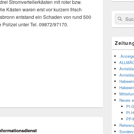
drei Stromverteilerkästen mit roter bzw.
ie Kästen waren erst vor kurzem frisch
ilsbronn entstand ein Schaden von rund 500
Suchen
Suc
nach:
e Polizei unter Tel. 09872/97170.
Zeitun
.Anzeige
ALLMÄ
Amtsbla
Amtsbla
Habewin
Habewin
Mitteilu
Neues a
PI-
PI-H
PP-M
Referen
nformationsdienst
Sonderve