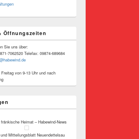
altungen
& Öffnungszeiten
en Sie uns über:
9871-7062520 Telefax: 09874-689684
o@habewind.de
 Freitag von 9-13 Uhr und nach
ng
gen
 fränkische Heimat – Habewind-News
und Mitteilungsblatt Neuendettelsau