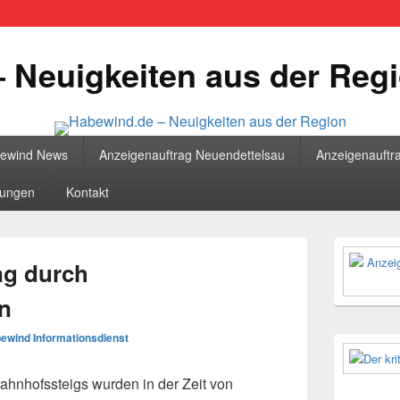
 Neuigkeiten aus der Reg
bewind News
Anzeigenauftrag Neuendettelsau
Anzeigenauftr
tungen
Kontakt
Primärer
Seitenleisten
g durch
Widgetberei
n
ewind Informationsdienst
ahnhofssteigs wurden in der Zeit von