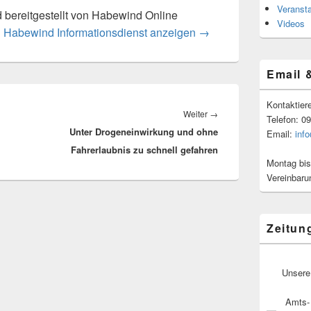
Veranst
rd bereitgestellt von Habewind Online
Videos
n Habewind Informationsdienst anzeigen
→
Email 
Kontaktier
Nächster
Weiter
→
Telefon: 0
Unter Drogeneinwirkung und ohne
Beitrag:
Email:
inf
Fahrerlaubnis zu schnell gefahren
Montag bis
Vereinbaru
Zeitun
Unsere
Amts- 