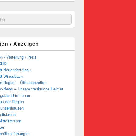
hen
gen / Anzeigen
n / Verteilung / Preis
CHD!
tt Neuendettelsau
tt Windsbach
d Region – Öffnungszeiten
d-News – Unsere fränkische Heimat
ngsblatt Lichtenau
us der Region
Gunzenhausen
eilsbronn
ittelfranken
zen
röffentlichungen