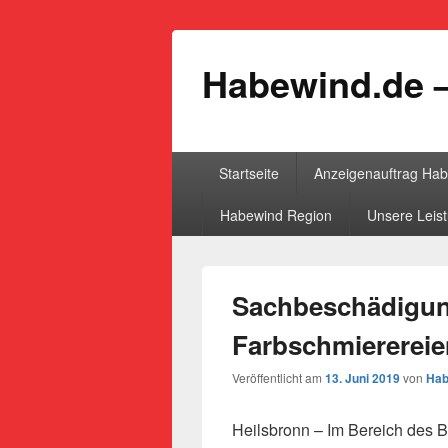
Habewind.de –
Primäres
Startseite
Anzeigenauftrag Ha
Menü
Habewind Region
Unsere Leis
Sachbeschädigun
Farbschmierereie
Veröffentlicht am
13. Juni 2019
von
Hab
Heilsbronn – Im Bereich des B