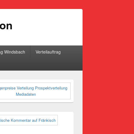
ion
ag Windsbach
Verteilauftrag
-
ch