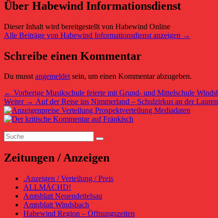
Über Habewind Informationsdienst
Dieser Inhalt wird bereitgestellt von Habewind Online
Alle Beiträge von Habewind Informationsdienst anzeigen
→
Schreibe einen Kommentar
Du musst
angemeldet
sein, um einen Kommentar abzugeben.
Beitragsnavigation
Vorheriger
←
Vorherige
Musikschule feierte mit Grund- und Mittelschule Win
Nächster
Beitrag:
Weiter
→
Auf der Reise ins Nimmerland – Schulzirkus an der Lauren
Primärer
Beitrag:
Seitenleisten-
Suchen
Widgetbereich
Suchen
nach:
Zeitungen / Anzeigen
.Anzeigen / Verteilung / Preis
ALLMÄCHD!
Amtsblatt Neuendettelsau
Amtsblatt Windsbach
Habewind Region – Öffnungszeiten