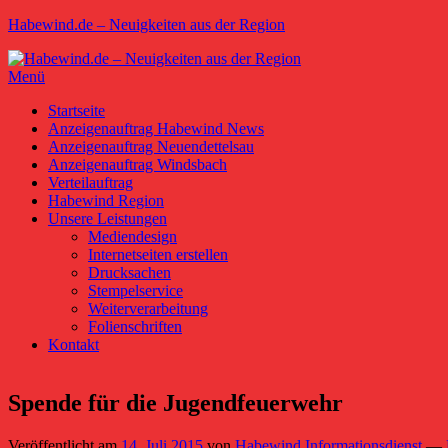
Zum
Habewind.de – Neuigkeiten aus der Region
Inhalt
springen
Menü
Primäres
Startseite
Anzeigenauftrag Habewind News
Menü
Anzeigenauftrag Neuendettelsau
Anzeigenauftrag Windsbach
Verteilauftrag
Habewind Region
Unsere Leistungen
Mediendesign
Internetseiten erstellen
Drucksachen
Stempelservice
Weiterverarbeitung
Folienschriften
Kontakt
Spende für die Jugendfeuerwehr
Veröffentlicht am
14. Juli 2015
von
Habewind Informationsdienst
—