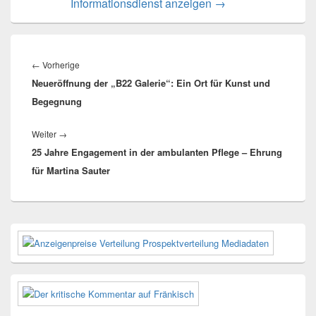
Informationsdienst anzeigen
→
Beitragsnavigation
Vorheriger
←
Vorherige
Neueröffnung der „B22 Galerie“: Ein Ort für Kunst und
Beitrag:
Begegnung
Nächster
Weiter
→
25 Jahre Engagement in der ambulanten Pflege – Ehrung
Beitrag:
für Martina Sauter
Primärer
Seitenleisten-
Widgetbereich