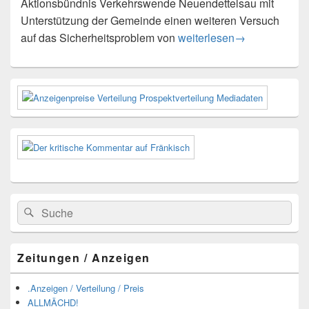
Aktionsbündnis Verkehrswende Neuendettelsau mit
Unterstützung der Gemeinde einen weiteren Versuch
Aktion zum Thema „Radfahr
auf das Sicherheitsproblem von
weiterlesen
→
Primärer
Seitenleisten-
Widgetbereich
Suchen
Suchen
nach:
Zeitungen / Anzeigen
.Anzeigen / Verteilung / Preis
ALLMÄCHD!