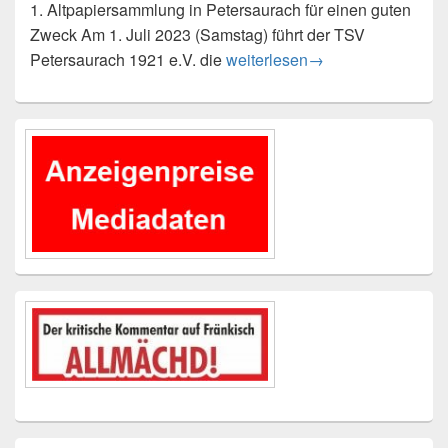
1. Altpapiersammlung in Petersaurach für einen guten
Zweck Am 1. Juli 2023 (Samstag) führt der TSV
Bitte sammeln!
Petersaurach 1921 e.V. die
weiterlesen
→
Primärer
Seitenleisten-
Widgetbereich