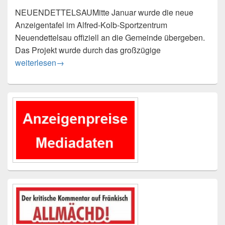
NEUENDETTELSAUMitte Januar wurde die neue
Anzeigentafel im Alfred-Kolb-Sportzentrum
Neuendettelsau offiziell an die Gemeinde übergeben.
Das Projekt wurde durch das großzügige
Übergabe der Anzeigentafel an die Gemeinde
weiterlesen
→
Primärer
Seitenleisten-
Widgetbereich