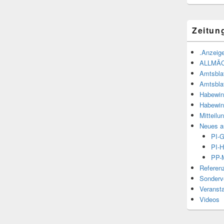
Zeitun
.Anzeige
ALLMÄ
Amtsbla
Amtsbla
Habewin
Habewin
Mitteilu
Neues a
PI-
PI-H
PP-M
Referen
Sonderve
Veranst
Videos