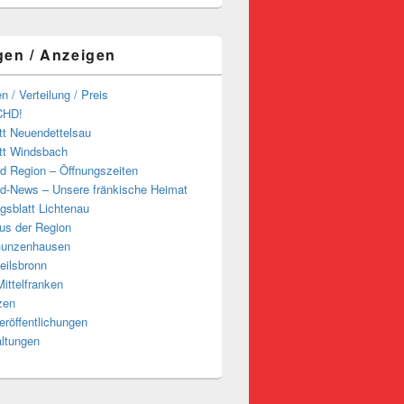
gen / Anzeigen
n / Verteilung / Preis
CHD!
tt Neuendettelsau
tt Windsbach
d Region – Öffnungszeiten
d-News – Unsere fränkische Heimat
ngsblatt Lichtenau
us der Region
Gunzenhausen
eilsbronn
ittelfranken
zen
röffentlichungen
altungen