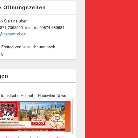
& Öffnungszeiten
en Sie uns über:
9871-7062520 Telefax: 09874-689684
o@habewind.de
 Freitag von 9-13 Uhr und nach
ng
gen
 fränkische Heimat – Habewind-News