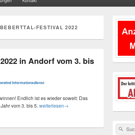
tungen
Kontakt
Primärer
Seitenleisten
BEBERTTAL-FESTIVAL 2022
Widgetberei
 2022 in Andorf vom 3. bis
ewind Informationsdienst
winnen! Endlich ist es wieder soweit: Das
Biberttal-Festival 2022 in Andorf vom 3. bis 5
s Jahr vom 3. bis 5.
weiterlesen
→
Suchen
Suc
nach: