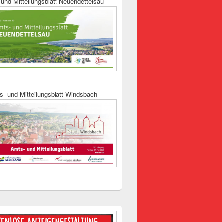
und Mitteilungsblatt Neuendettelsau
s- und Mitteilungsblatt Windsbach