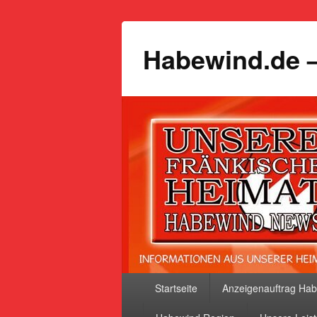
Habewind.de –
Primäres
Startseite
Anzeigenauftrag Ha
Menü