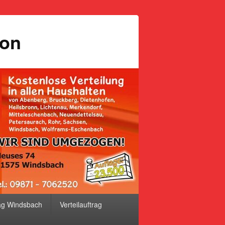
ion
ag Windsbach
Verteilauftrag