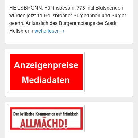
HEILSBRONN: Für insgesamt 775 mal Blutspenden
wurden jetzt 11 Heilsbronner Bürgerinnen und Bürger
geehrt. Anlässlich des Bürgerempfangs der Stadt
Ehrungen der langjährigen Blutspender
Heilsbronn
weiterlesen
→
Primärer
Seitenleisten-
Widgetbereich