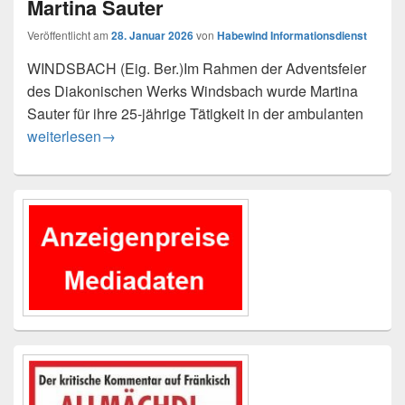
Martina Sauter
Veröffentlicht am
28. Januar 2026
von
Habewind Informationsdienst
WINDSBACH (Eig. Ber.)Im Rahmen der Adventsfeier
des Diakonischen Werks Windsbach wurde Martina
Sauter für ihre 25-jährige Tätigkeit in der ambulanten
25 Jahre Engagement in der ambulanten Pflege – Ehrung fü
weiterlesen
→
Primärer
Seitenleisten-
Widgetbereich