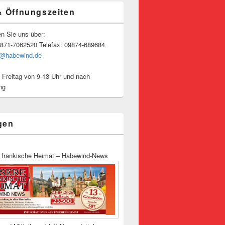
& Öffnungszeiten
en Sie uns über:
9871-7062520 Telefax: 09874-689684
o@habewind.de
 Freitag von 9-13 Uhr und nach
ng
gen
 fränkische Heimat – Habewind-News