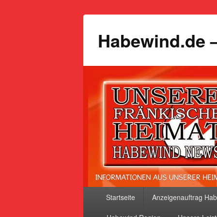
Habewind.de –
Primäres
Startseite
Anzeigenauftrag Ha
Menü