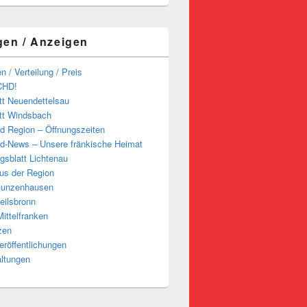
gen / Anzeigen
n / Verteilung / Preis
CHD!
tt Neuendettelsau
tt Windsbach
d Region – Öffnungszeiten
d-News – Unsere fränkische Heimat
ngsblatt Lichtenau
us der Region
Gunzenhausen
eilsbronn
ittelfranken
zen
röffentlichungen
altungen