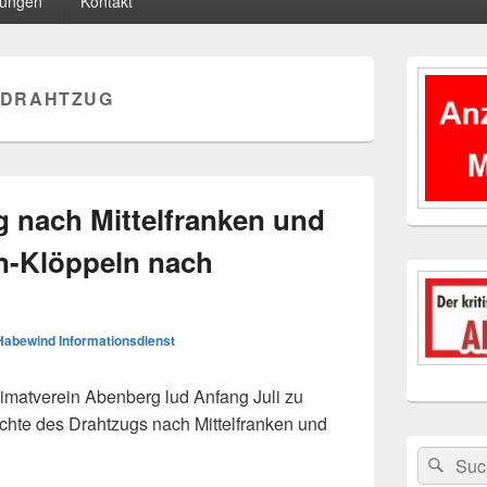
tungen
Kontakt
Primärer
Seitenleisten
DRAHTZUG
Widgetberei
g nach Mittelfranken und
en-Klöppeln nach
Habewind Informationsdienst
matverein Abenberg lud Anfang Juli zu
chte des Drahtzugs nach Mittelfranken und
ttelfranken und das Metall-Spitzen-Klöppeln nach Abenberg k
Suchen
Suc
nach: