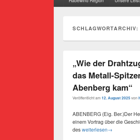
Habewind Region
Unsere Leis
SCHLAGWORTARCHIV:
„Wie der Drahtzu
das Metall-Spitz
Abenberg kam“
Veröffentlicht am
12. August 2025
von
ABENBERG (Eig. Ber.)Der Hei
einem Vortrag über die Geschi
„Wie der Drahtzug nach Mi
des
weiterlesen
→