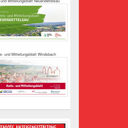
und Mitteilungsblatt Neuendettelsau
s- und Mitteilungsblatt Windsbach