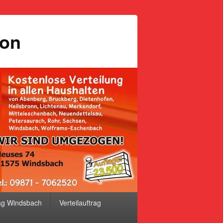
ion
ag Windsbach
Verteilauftrag