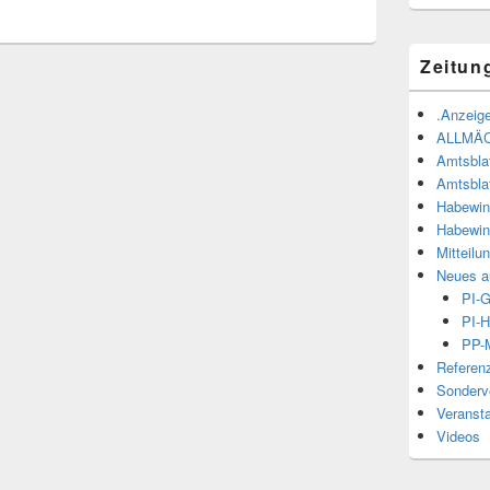
Zeitun
.Anzeige
ALLMÄ
Amtsbla
Amtsbla
Habewin
Habewin
Mitteilu
Neues a
PI-
PI-H
PP-M
Referen
Sonderve
Veranst
Videos