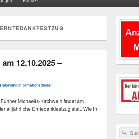
tungen
Kontakt
Primärer
Seitenleisten
ERNTEDANKFESTZUG
Widgetberei
 am 12.10.2025 –
Habewind Informationsdienst
ürther Michaelis-Kirchweih findet am
r alljährliche Erntedankfestzug statt. Wie in
am 12.10.2025 – Verkehrshinweise
Suchen
Suc
nach: