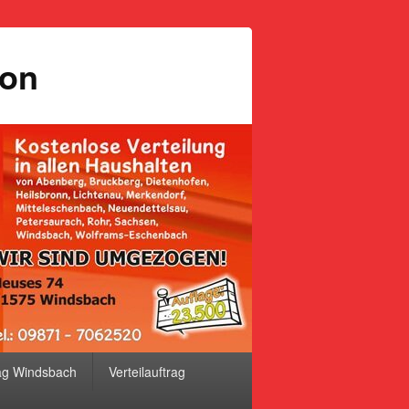
ion
ag Windsbach
Verteilauftrag