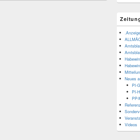
Zeitun
.Anzeige
ALLMÄ
Amtsbla
Amtsbla
Habewin
Habewin
Mitteilu
Neues a
PI-
PI-H
PP-M
Referen
Sonderve
Veranst
Videos