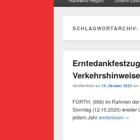
Habewind Region
Unsere Leis
SCHLAGWORTARCHIV:
Erntedankfestzug
Verkehrshinweise
Veröffentlicht am
10. Oktober 2025
von
FÜRTH. (956) Im Rahmen der F
Sonntag (12.10.2025) wieder de
Erntedankfestzug 
jedem Jahr
weiterlesen
→