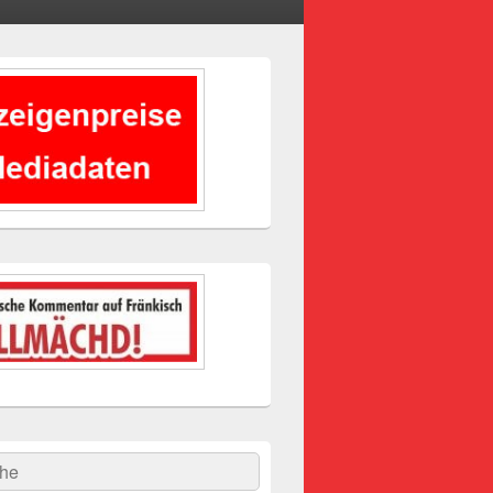
-
ch
hen