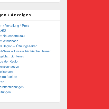
gen / Anzeigen
n / Verteilung / Preis
CHD!
tt Neuendettelsau
tt Windsbach
d Region – Öffnungszeiten
d-News – Unsere fränkische Heimat
ngsblatt Lichtenau
us der Region
Gunzenhausen
eilsbronn
ittelfranken
zen
röffentlichungen
altungen