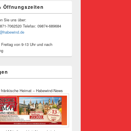
& Öffnungszeiten
en Sie uns über:
9871-7062520 Telefax: 09874-689684
o@habewind.de
 Freitag von 9-13 Uhr und nach
ng
gen
 fränkische Heimat – Habewind-News