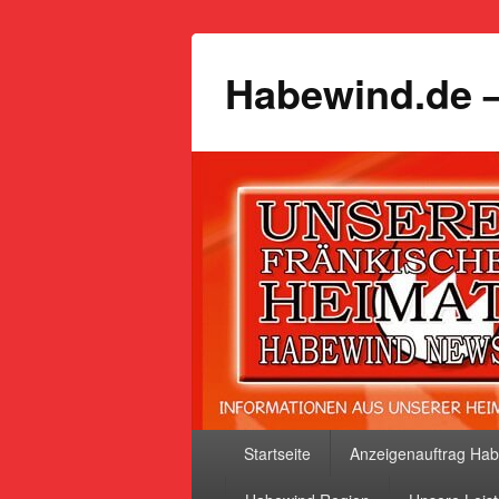
Habewind.de –
Primäres
Startseite
Anzeigenauftrag Ha
Menü