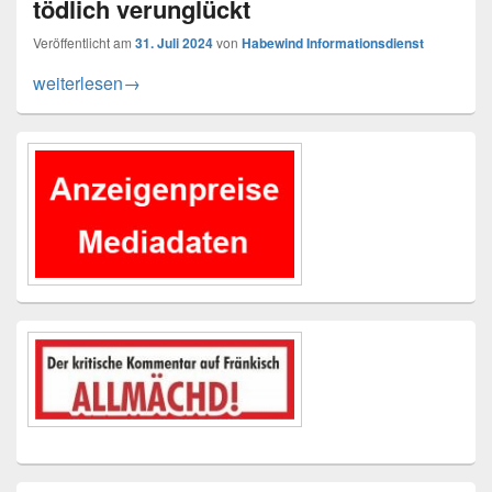
tödlich verunglückt
Veröffentlicht am
31. Juli 2024
von
Habewind Informationsdienst
Schwerer Verkehrsunfall bei Gunzenhausen – Motorradfahre
weiterlesen
→
Primärer
Seitenleisten-
Widgetbereich