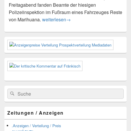
Freitagabend fanden Beamte der hiesigen
Polizeiinspektion im Fußraum eines Fahrzeuges Reste
Fitness-Booster zur falschen Zeit
von Marihuana.
weiterlesen
→
Primärer
Seitenleisten-
Widgetbereich
Suchen
Suchen
nach:
Zeitungen / Anzeigen
.Anzeigen / Verteilung / Preis