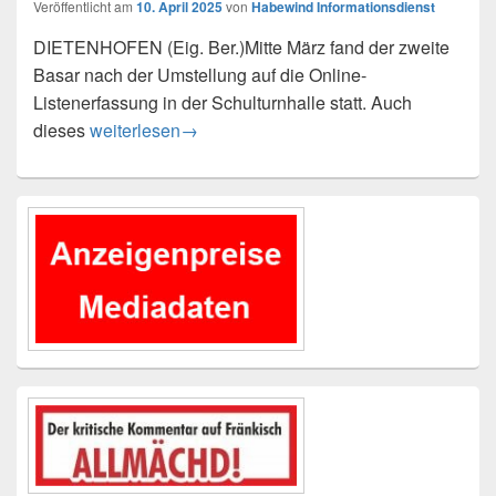
Veröffentlicht am
10. April 2025
von
Habewind Informationsdienst
DIETENHOFEN (Eig. Ber.)Mitte März fand der zweite
Basar nach der Umstellung auf die Online-
Listenerfassung in der Schulturnhalle statt. Auch
Frühjahrsbasar von „Alles fürs Kind e.V.“ mit rund 1
dieses
weiterlesen
→
Primärer
Seitenleisten-
Widgetbereich