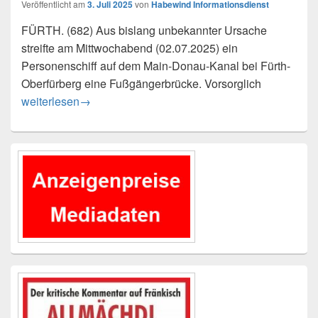
Veröffentlicht am
3. Juli 2025
von
Habewind Informationsdienst
FÜRTH. (682) Aus bislang unbekannter Ursache
streifte am Mittwochabend (02.07.2025) ein
Personenschiff auf dem Main-Donau-Kanal bei Fürth-
Oberfürberg eine Fußgängerbrücke. Vorsorglich
Personenschiff streifte Fußgängerbrücke
weiterlesen
→
Primärer
Seitenleisten-
Widgetbereich