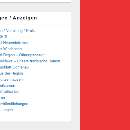
gen / Anzeigen
n / Verteilung / Preis
CHD!
tt Neuendettelsau
tt Windsbach
d Region – Öffnungszeiten
d-News – Unsere fränkische Heimat
ngsblatt Lichtenau
us der Region
Gunzenhausen
eilsbronn
ittelfranken
zen
röffentlichungen
altungen