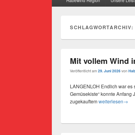
Habewind Region
Unsere Leis
SCHLAGWORTARCHIV:
Mit vollem Wind i
Veröffentlicht am
29. Juni 2026
von
Hab
LANGENLOH Endlich war es so
Gemüsekiste“ konnte Anfang J
Mit vollem Wind i
zugekauftem
weiterlesen
→