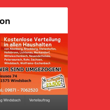
ion
ag Windsbach
Verteilauftrag