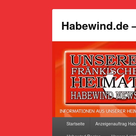
Habewind.de –
Primäres
Startseite
Anzeigenauftrag Ha
Menü