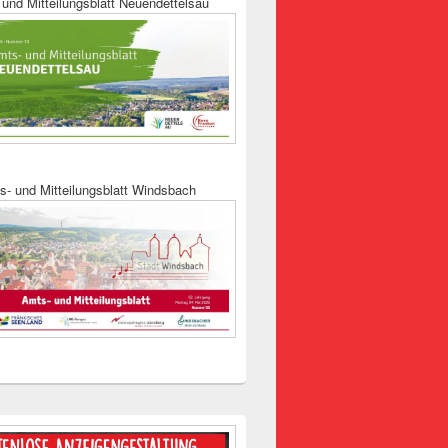
und Mitteilungsblatt Neuendettelsau
s- und Mitteilungsblatt Windsbach