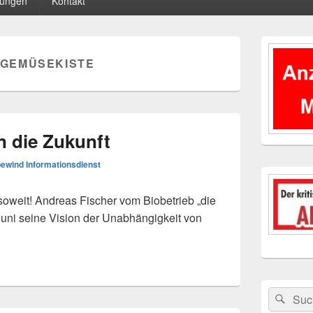
tungen
Kontakt
Primärer
Seitenleisten
GEMÜSEKISTE
Widgetberei
n die Zukunft
ewind Informationsdienst
weit! Andreas Fischer vom Biobetrieb „die
uni seine Vision der Unabhängigkeit von
n die Zukunft
Suchen
Suc
nach: