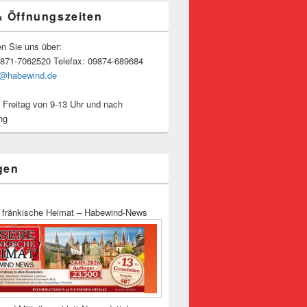
& Öffnungszeiten
en Sie uns über:
9871-7062520 Telefax: 09874-689684
o@habewind.de
 Freitag von 9-13 Uhr und nach
ng
gen
 fränkische Heimat – Habewind-News