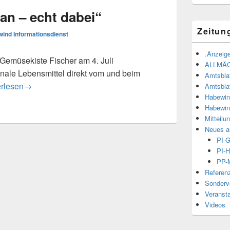
an – echt dabei“
Zeitun
ind Informationsdienst
.Anzeige
Gemüsekiste Fischer am 4. Juli
ALLMÄ
ale Lebensmittel direkt vom und beim
Amtsbla
ach näher dran – echt dabei“
erlesen
→
Amtsbla
Habewin
Habewin
Mitteilu
Neues a
PI-
PI-H
PP-M
Referen
Sonderve
Veranst
Videos