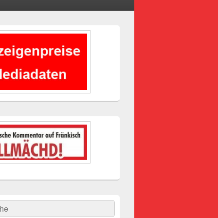
-
ch
hen