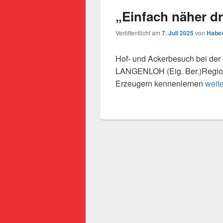
„Einfach näher dr
Veröffentlicht am
7. Juli 2025
von
Habew
Hof- und Ackerbesuch bei der 
LANGENLOH (Eig. Ber.)Region
„Einf
Erzeugern kennenlernen
weit