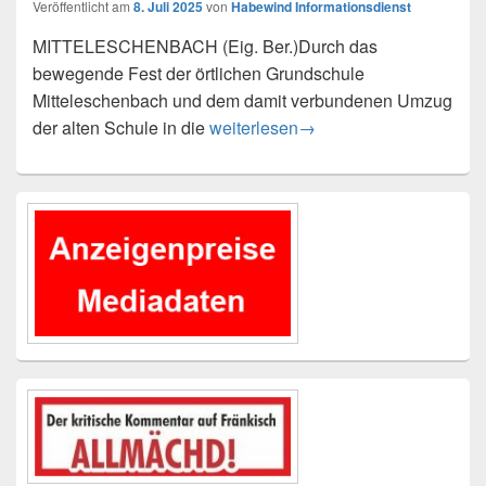
Veröffentlicht am
8. Juli 2025
von
Habewind Informationsdienst
MITTELESCHENBACH (Eig. Ber.)Durch das
bewegende Fest der örtlichen Grundschule
Mitteleschenbach und dem damit verbundenen Umzug
Zwei Fußballtore für die Grundschu
der alten Schule in die
weiterlesen
→
Primärer
Seitenleisten-
Widgetbereich