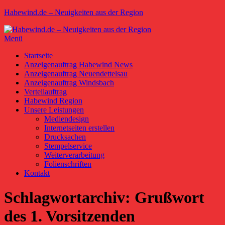
Zum
Habewind.de – Neuigkeiten aus der Region
Inhalt
springen
Menü
Primäres
Startseite
Anzeigenauftrag Habewind News
Menü
Anzeigenauftrag Neuendettelsau
Anzeigenauftrag Windsbach
Verteilauftrag
Habewind Region
Unsere Leistungen
Mediendesign
Internetseiten erstellen
Drucksachen
Stempelservice
Weiterverarbeitung
Folienschriften
Kontakt
Schlagwortarchiv:
Grußwort
des 1. Vorsitzenden