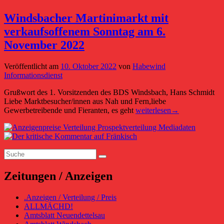
Windsbacher Martinimarkt mit
verkaufsoffenem Sonntag am 6.
November 2022
Veröffentlicht am
10. Oktober 2022
von
Habewind
Informationsdienst
Grußwort des 1. Vorsitzenden des BDS Windsbach, Hans Schmidt
Liebe Marktbesucher/innen aus Nah und Fern,liebe
Windsbacher
Gewerbetreibende und Fieranten, es geht
weiterlesen
→
Martinimarkt
Primärer
mit
verkaufsoffenem
Seitenleisten-
Sonntag
Suchen
Widgetbereich
am
Suchen
nach:
6.
November
Zeitungen / Anzeigen
2022
.Anzeigen / Verteilung / Preis
ALLMÄCHD!
Amtsblatt Neuendettelsau