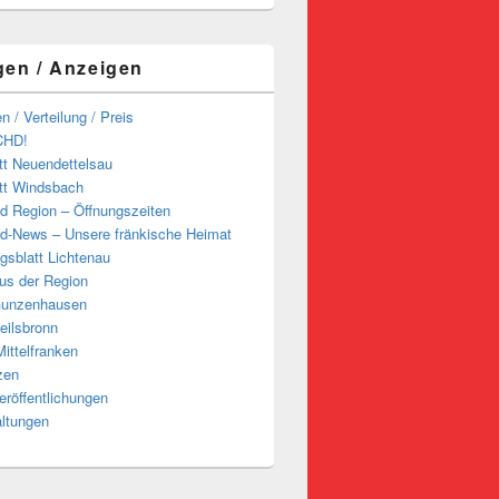
gen / Anzeigen
n / Verteilung / Preis
CHD!
tt Neuendettelsau
tt Windsbach
d Region – Öffnungszeiten
d-News – Unsere fränkische Heimat
ngsblatt Lichtenau
us der Region
Gunzenhausen
eilsbronn
ittelfranken
zen
röffentlichungen
altungen