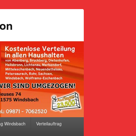
ion
ag Windsbach
Verteilauftrag