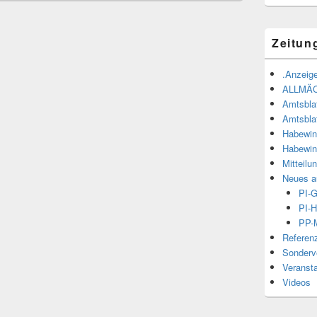
Zeitun
.Anzeige
ALLMÄ
Amtsbla
Amtsbla
Habewin
Habewin
Mitteilu
Neues a
PI-
PI-H
PP-M
Referen
Sonderve
Veranst
Videos