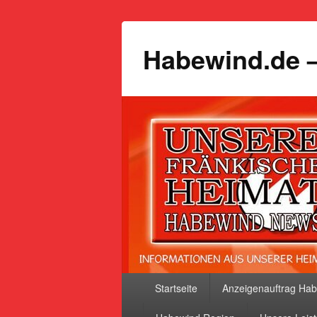
Habewind.de –
Primäres
Startseite
Anzeigenauftrag Ha
Menü