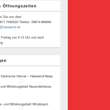
& Öffnungszeiten
en Sie uns über:
9871-7062520 Telefax: 09874-689684
o@habewind.de
 Freitag von 9-13 Uhr und nach
ng
gen
 fränkische Heimat – Habewind-News
und Mitteilungsblatt Neuendettelsau
s- und Mitteilungsblatt Windsbach