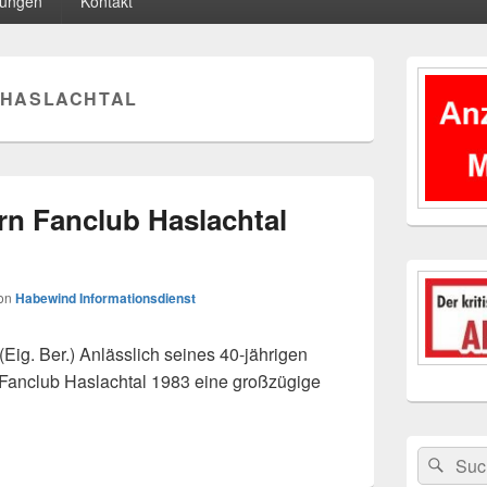
tungen
Kontakt
Primärer
Seitenleisten
HASLACHTAL
Widgetberei
rn Fanclub Haslachtal
on
Habewind Informationsdienst
 Ber.) Anlässlich seines 40-jährigen
Fanclub Haslachtal 1983 eine großzügige
rn Fanclub Haslachtal 1983
Suchen
Suc
nach: