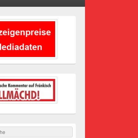
-
ch
hen