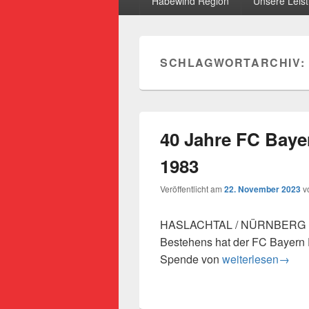
Habewind Region
Unsere Leis
SCHLAGWORTARCHIV:
40 Jahre FC Baye
1983
Veröffentlicht am
22. November 2023
v
HASLACHTAL / NÜRNBERG (Eig.
Bestehens hat der FC Bayern 
40 Jahre FC Baye
Spende von
weiterlesen
→