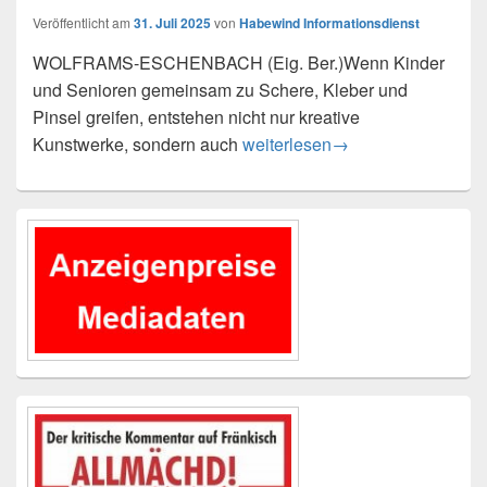
Veröffentlicht am
31. Juli 2025
von
Habewind Informationsdienst
WOLFRAMS-ESCHENBACH (Eig. Ber.)Wenn Kinder
und Senioren gemeinsam zu Schere, Kleber und
Pinsel greifen, entstehen nicht nur kreative
Jung trifft alt: Buntes Miteina
Kunstwerke, sondern auch
weiterlesen
→
Primärer
Seitenleisten-
Widgetbereich