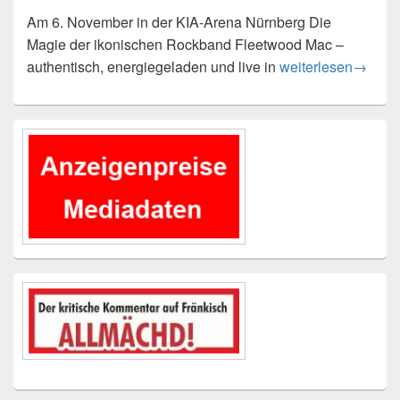
Am 6. November in der KIA-Arena Nürnberg Die
Magie der ikonischen Rockband Fleetwood Mac –
Deutschland-Premi
authentisch, energiegeladen und live in
weiterlesen
→
Primärer
Seitenleisten-
Widgetbereich