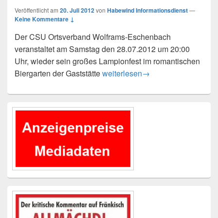
Veröffentlicht am
20. Juli 2012
von
Habewind Informationsdienst
—
Keine Kommentare ↓
Der CSU Ortsverband Wolframs-Eschenbach
veranstaltet am Samstag den 28.07.2012 um 20:00
Uhr, wieder sein großes Lampionfest im romantischen
Lampionfest des CSU Ortsverba
Biergarten der Gaststätte
weiterlesen
→
Primärer
Seitenleisten-
Widgetbereich