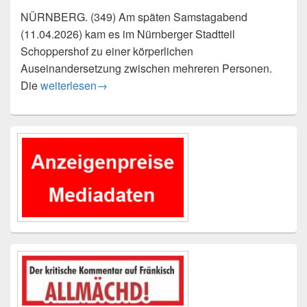
NÜRNBERG. (349) Am späten Samstagabend
(11.04.2026) kam es im Nürnberger Stadtteil
Schoppershof zu einer körperlichen
Auseinandersetzung zwischen mehreren Personen.
Auseinandersetzung am Leipziger Platz – Zeugen ges
Die
weiterlesen
→
Primärer
Seitenleisten-
Widgetbereich