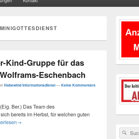
tungen
Kontakt
Primärer
Seitenleisten
MINIGOTTESDIENST
Widgetberei
r-Kind-Gruppe für das
 Wolframs-Eschenbach
on
Habewind Informationsdienst
—
Keine Kommentare
. Ber.) Das Team des
 sich bereits im Herbst, für welchen guten
nde der Mutter-Kind-Gruppe für das Seniorenwohnen Wolfram
terlesen
→
Suchen
Suc
nach: