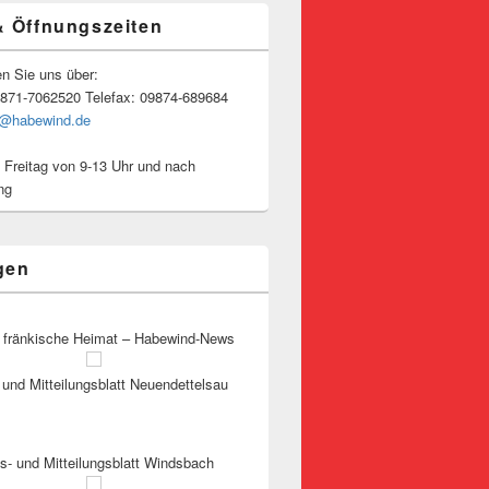
& Öffnungszeiten
en Sie uns über:
9871-7062520 Telefax: 09874-689684
o@habewind.de
 Freitag von 9-13 Uhr und nach
ng
gen
 fränkische Heimat – Habewind-News
und Mitteilungsblatt Neuendettelsau
s- und Mitteilungsblatt Windsbach