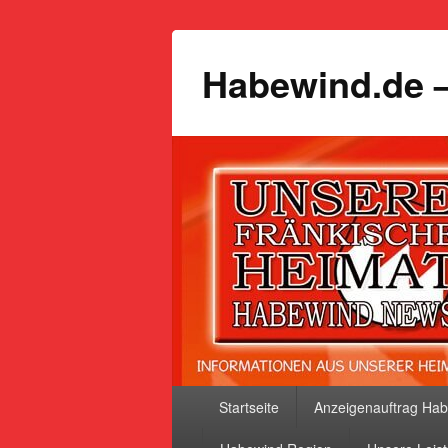
Habewind.de –
Primäres
Startseite
Anzeigenauftrag Ha
Menü