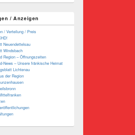
gen / Anzeigen
n / Verteilung / Preis
CHD!
tt Neuendettelsau
tt Windsbach
d Region – Öffnungszeiten
d-News – Unsere fränkische Heimat
ngsblatt Lichtenau
us der Region
Gunzenhausen
eilsbronn
ittelfranken
zen
röffentlichungen
altungen