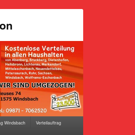
ion
ag Windsbach
Verteilauftrag