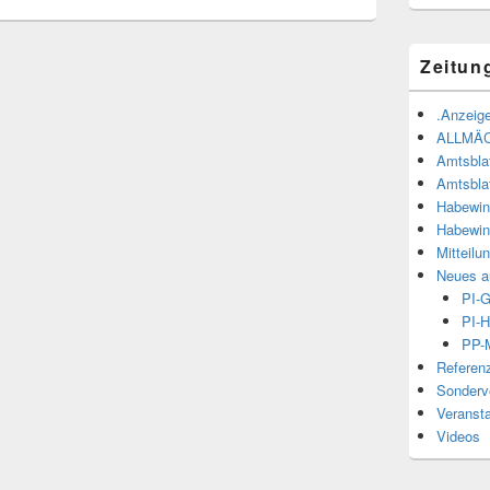
Zeitun
.Anzeige
ALLMÄ
Amtsbla
Amtsbla
Habewin
Habewin
Mitteilu
Neues a
PI-
PI-H
PP-M
Referen
Sonderve
Veranst
Videos