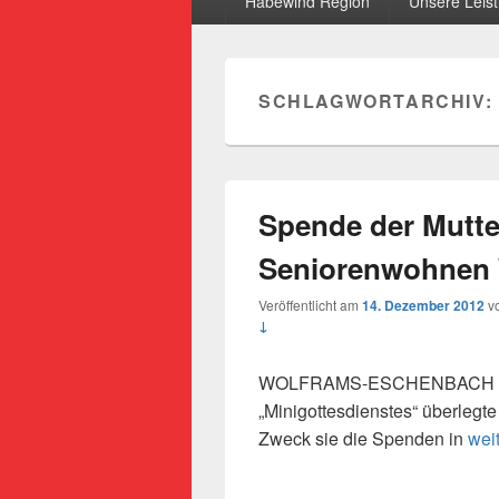
Habewind Region
Unsere Leis
SCHLAGWORTARCHIV:
Spende der Mutte
Seniorenwohnen
Veröffentlicht am
14. Dezember 2012
v
↓
WOLFRAMS-ESCHENBACH (Eig
„Minigottesdienstes“ überlegte
Spe
Zweck sie die Spenden in
wei